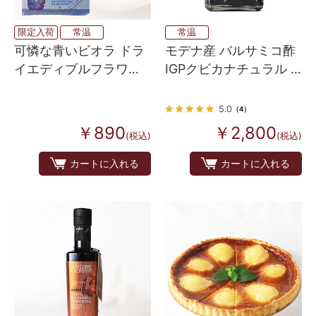
限定入荷
常温
常温
可憐な青いビオラ ドラ
モデナ産 バルサミコ酢
イエディブルフラワー
IGPクビカナチュラル 5
（食用花・押し花）
グレープグレード
250ml
5.0
（4）
￥890
￥2,800
(税込)
(税込)
カートに入れる
カートに入れる