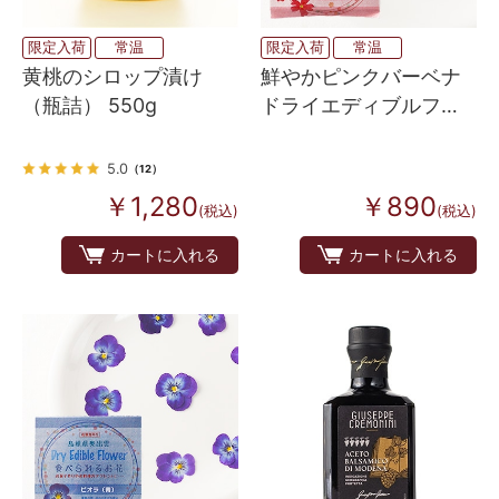
限定入荷
常温
限定入荷
常温
黄桃のシロップ漬け
鮮やかピンクバーベナ
（瓶詰） 550g
ドライエディブルフラ
ワー（食用花・押し
花）
5.0
（12）
￥1,280
￥890
(税込)
(税込)
カートに入れる
カートに入れる