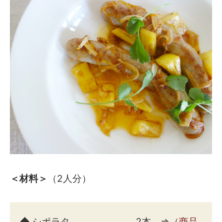
＜材料＞
（2人分）
◆ シポラタ 2本 ⇒
（商品