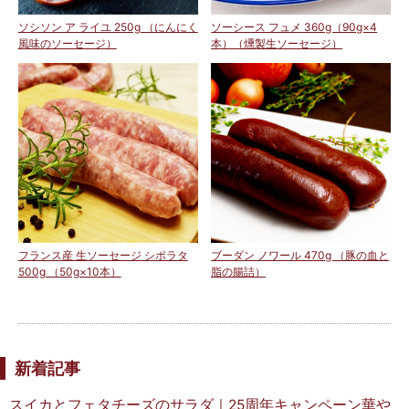
ソシソン ア ライユ 250g （にんにく
ソーシース フュメ 360g（90g×4
風味のソーセージ）
本）（燻製生ソーセージ）
フランス産 生ソーセージ シポラタ
ブーダン ノワール 470g （豚の血と
500g （50g×10本）
脂の腸詰）
新着記事
スイカとフェタチーズのサラダ｜25周年キャンペーン華や