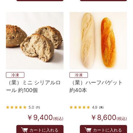
冷凍
冷凍
（業）ミニ シリアルロ
（業）ハーフバゲット
ール 約100個
約40本
5.0
4.9
（1）
（9）
￥9,400
￥8,600
(税込)
(税込)
カートに入れる
カートに入れる