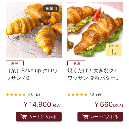
冷凍
冷凍
（業）Bake up クロワ
焼くだけ！大きなクロ
ッサン 40
ワッサン 発酵バターが
香るフランス産 Bake
up生地 4個入り
4.8
4.8
（17）
（84）
￥14,900
￥660
(税込)
(税込)
カートに入れる
カートに入れる