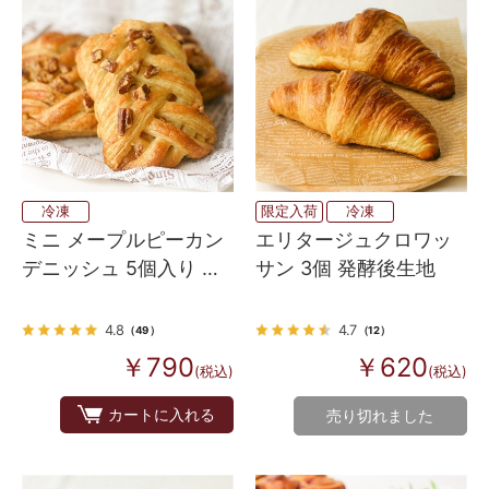
冷凍
限定入荷
冷凍
ミニ メープルピーカン
エリタージュクロワッ
デニッシュ 5個入り 焼
サン 3個 発酵後生地
くだけ
4.8
4.7
（49）
（12）
￥790
￥620
(税込)
(税込)
カートに入れる
売り切れました