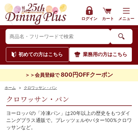
ログイン
カート
メニュー
初めて
の方はこちら
業務用
の方はこちら
800円OFFクーポン
＞＞会員登録で
ホーム
>
クロワッサン・パン
クロワッサン・パン
ヨーロッパの「冷凍パン」は20年以上の歴史をもつダイ
ニングプラス通販で。プレッツェルやバター100%クロワ
ッサンなど。