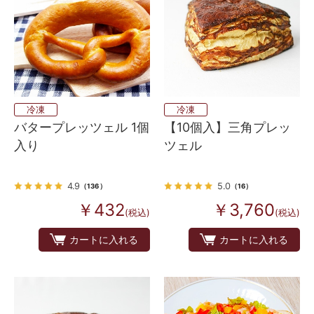
冷凍
冷凍
バタープレッツェル 1個
【10個入】三角プレッ
入り
ツェル
4.9
5.0
（136）
（16）
￥432
￥3,760
(税込)
(税込)
カートに入れる
カートに入れる