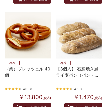
冷凍
冷凍
（業）プレッツェル 40
【3個入】 石窯焼き風
個
ライ麦パン（パン・
オ・セーグル）
4.6
4.6
（5）
（5）
￥13,800
￥1,470
(税込)
(税込)