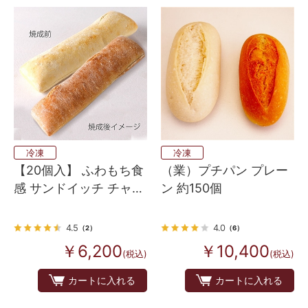
冷凍
冷凍
【20個入】 ふわもち食
（業）プチパン プレー
感 サンドイッチ チャバ
ン 約150個
タ 20個
4.5
4.0
（2）
（6）
￥6,200
￥10,400
(税込)
(税込)
カートに入れる
カートに入れる