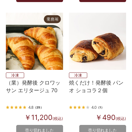
冷凍
冷凍
（業）発酵後 クロワッ
焼くだけ！発酵後 パン
サン エリタージュ 70
オ ショコラ２個
4.8
4.0
（25）
（1）
￥11,200
￥490
(税込)
(税込)
売り切れました
売り切れました