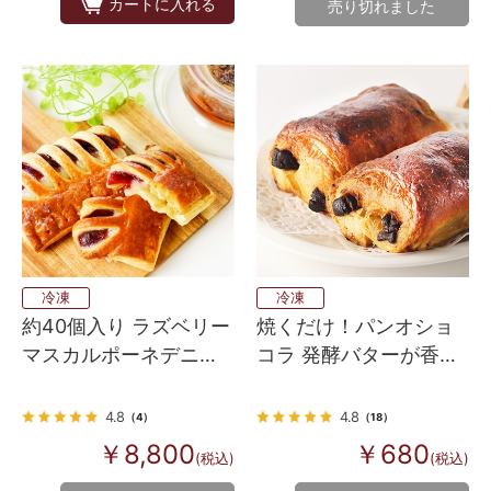
カートに入れる
売り切れました
冷凍
冷凍
約40個入り ラズベリー
焼くだけ！パンオショ
マスカルポーネデニッ
コラ 発酵バターが香る
シュ 焼くだけ
フランス産 Bake up生
地 3個入り
4.8
4.8
（4）
（18）
￥8,800
￥680
(税込)
(税込)