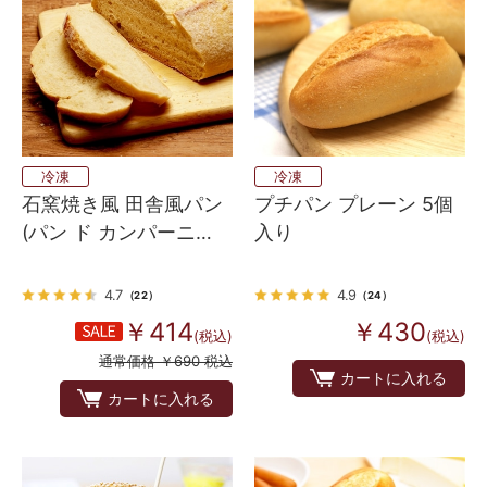
冷凍
冷凍
石窯焼き風 田舎風パン
プチパン プレーン 5個
(パン ド カンパーニ
入り
ュ）
4.7
4.9
（22）
（24）
￥414
￥430
(税込)
(税込)
通常価格 ￥690 税込
カートに入れる
カートに入れる