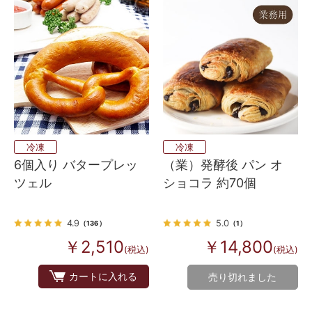
冷凍
冷凍
6個入り バタープレッ
（業）発酵後 パン オ
ツェル
ショコラ 約70個
4.9
5.0
（136）
（1）
￥2,510
￥14,800
(税込)
(税込)
カートに入れる
売り切れました