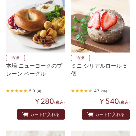
冷凍
冷凍
本場 ニューヨークのプ
ミニ シリアルロール 5
レーン ベーグル
個
5.0
4.7
（3）
（15）
￥280
￥540
(税込)
(税込)
カートに入れる
カートに入れる