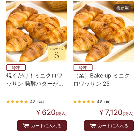
冷凍
冷凍
焼くだけ！ミニクロワ
（業）Bake up ミニク
ッサン 発酵バターが香
ロワッサン 25
るフランス産 Bake up
生地 8個入り
4.8
4.8
（33）
（19）
￥620
￥7,120
(税込)
(税込)
カートに入れる
カートに入れる