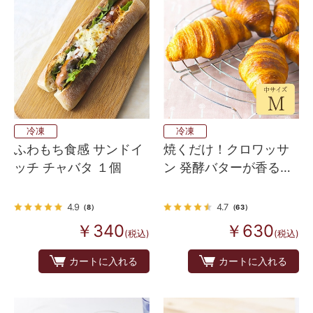
冷凍
冷凍
ふわもち食感 サンドイ
焼くだけ！クロワッサ
ッチ チャバタ １個
ン 発酵バターが香るフ
ランス産 Bake up生地
5個入り
4.9
4.7
（8）
（63）
￥340
￥630
(税込)
(税込)
カートに入れる
カートに入れる