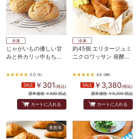
冷凍
冷凍
じゃがいもの優しい甘
約45個 エリタージュミ
みと外カリッ中もち
ニクロワッサン 発酵後
っ！ドイツのホワイト
生地 30
ロール
5.0
4.9
（1）
（20）
￥301
￥3,380
(税込)
(税込)
通常価格 ￥430 税込
通常価格 ￥5,200 税込
カートに入れる
カートに入れる