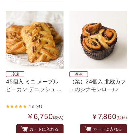
冷凍
冷凍
45個入 ミニ メープル
（業）24個入 北欧カフ
ピーカン デニッシュ 焼
ェのシナモンロール
くだけ
4.8
（49）
￥6,750
￥7,860
(税込)
(税込)
カートに入れる
カートに入れる