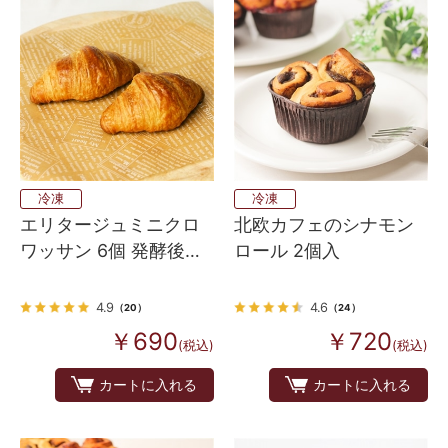
冷凍
冷凍
エリタージュミニクロ
北欧カフェのシナモン
ワッサン 6個 発酵後生
ロール 2個入
地
4.9
4.6
（20）
（24）
￥690
￥720
(税込)
(税込)
カートに入れる
カートに入れる