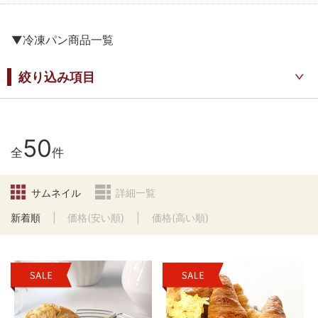
▼冷凍パン商品一覧
絞り込み項目
50
全
件
サムネイル
詳細一覧
新着順
価格(安い順)
価格(高い順)