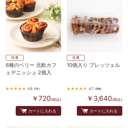
冷凍
冷凍
6種のベリー 北欧カフ
10個入り プレッツェル
ェデニッシュ 2個入
4.8
4.7
（11）
（39）
￥720
￥3,640
(税込)
(税込)
カートに入れる
カートに入れる