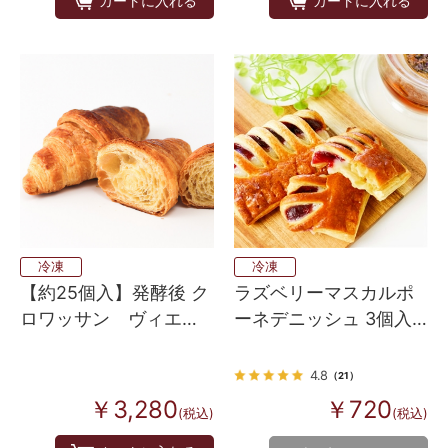
カートに入れる
カートに入れる
冷凍
冷凍
【約25個入】発酵後 ク
ラズベリーマスカルポ
ロワッサン ヴィエノ
ーネデニッシュ 3個入
ワズリー 60
り 焼くだけ
4.8
（21）
￥3,280
￥720
(税込)
(税込)