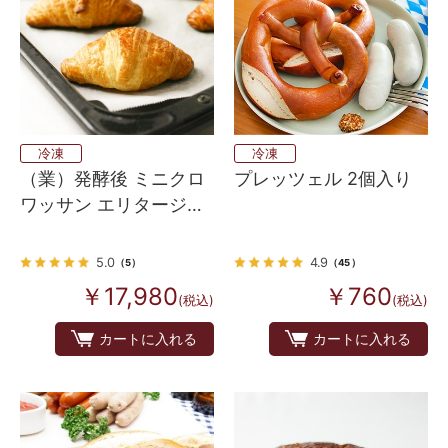
冷凍
冷凍
（業）発酵後 ミニクロ
プレッツェル 2個入り
ワッサン エリタージュ
30
5.0
4.9
（5）
（45）
￥17,980
￥760
(税込)
(税込)
カートに入れる
カートに入れる