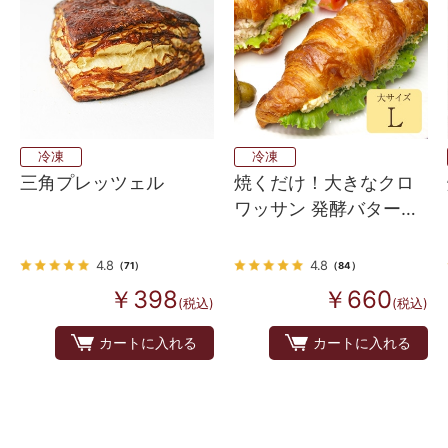
冷凍
冷凍
三角プレッツェル
焼くだけ！大きなクロ
ワッサン 発酵バターが
香るフランス産 Bake
up生地 4個入り
4.8
4.8
（71）
（84）
￥398
￥660
(税込)
(税込)
カートに入れる
カートに入れる