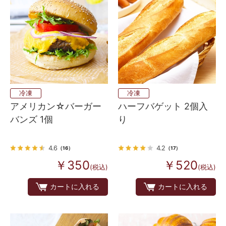
冷凍
冷凍
アメリカン☆バーガー
ハーフバゲット 2個入
バンズ 1個
り
4.6
4.2
（16）
（17）
￥350
￥520
(税込)
(税込)
カートに入れる
カートに入れる