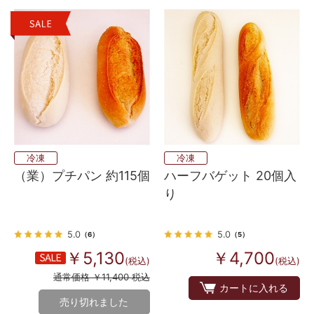
冷凍
冷凍
（業）プチパン 約115個
ハーフバゲット 20個入
り
5.0
5.0
（6）
（5）
￥5,130
￥4,700
(税込)
(税込)
通常価格 ￥11,400 税込
カートに入れる
売り切れました