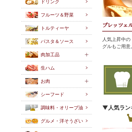
ドリンク
フルーツ＆野菜
プレッツェ
トルティーヤ
人気上昇中の
パスタ＆ソース
グルもご用意
肉加工品
生ハム
お肉
シーフード
▼人気ラン
調味料・オリーブ油
グルメ・洋そうざい