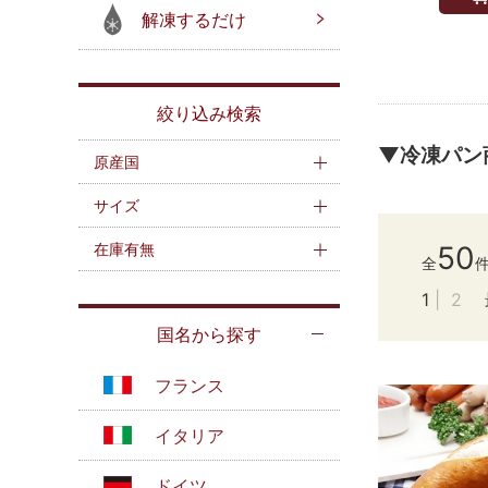
解凍するだけ
絞り込み検索
▼冷凍パン
原産国
サイズ
在庫有無
50
全
1
2
国名から探す
フランス
イタリア
ドイツ