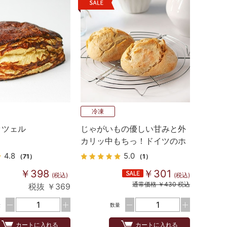
冷凍
ッツェル
じゃがいもの優しい甘みと外
カリッ中もちっ！ドイツのホ
ワイトロール
4.8
5.0
（71）
（1）
￥398
￥301
(税込)
(税込)
通常価格 ￥430 税込
税抜 ￥369
量
数量
カートに入れる
カートに入れる