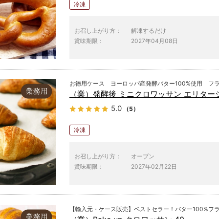
冷凍
お召し上がり方：
解凍するだけ
賞味期限：
2027年04月08日
お徳用ケース ヨーロッパ産発酵バター100%使用 フ
（業）発酵後 ミニクロワッサン エリタージ
5.0
（5）
冷凍
お召し上がり方：
オーブン
賞味期限：
2027年02月22日
【輸入元・ケース販売】ベストセラー！バター100%フ