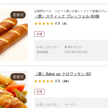
お徳用ケース リピート買いが多い！ドイツ老舗のプレ
（業）スティック プレッツェル 60個
4.8
（4）
冷凍
お召し上がり方：
解凍するだけ
賞味期限：
2027年03月10日
（業）Bake up クロワッサン 60
4.8
（49）
冷凍
お召し上がり方：
オーブン