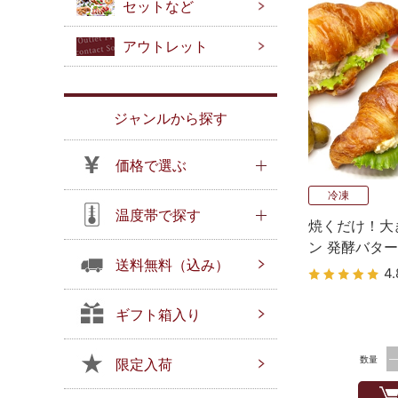
セットなど
アウトレット
ジャンルから探す
価格で選ぶ
冷凍
温度帯で探す
焼くだけ！大
ン 発酵バタ
送料無料（込み）
産 Bake u
4.
ギフト箱入り
数量
限定入荷