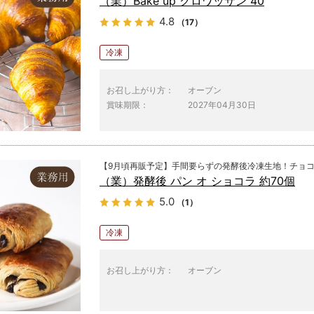
（業）Bake up クロワッサン 40
4.8
（17）
冷凍
お召し上がり方：
オーブン
賞味期限：
2027年04月30日
【9月頃再販予定】手間要らずの発酵後冷凍生地！チョ
（業）発酵後 パン オ ショコラ 約70個
5.0
（1）
冷凍
お召し上がり方：
オーブン