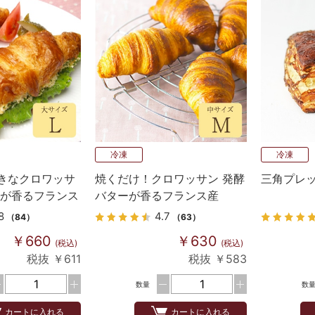
冷凍
冷凍
きなクロワッサ
焼くだけ！クロワッサン 発酵
三角プレ
ーが香るフランス
バターが香るフランス産
p生地 4個入り
Bake up生地 5個入り
8
4.7
（84）
（63）
￥660
￥630
(税込)
(税込)
税抜 ￥611
税抜 ￥583
数量
数
カートに入れる
カートに入れる