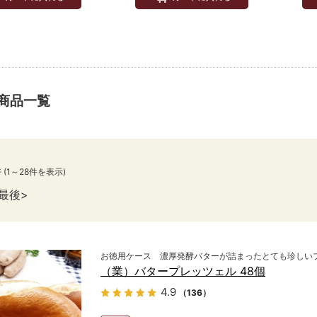
商品一覧
件
(1～28件を表示)
最後
お徳用ケース 濃厚発酵バターが詰まったとても珍しい
（業）バタープレッツェル 48個
4.9
（136）