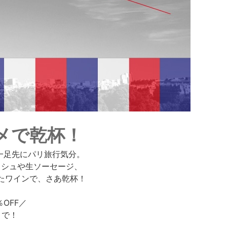
メで乾杯！
一足先にパリ旅行気分。
ッシュや生ソーセージ、
たワインで、さあ乾杯！
OFF／
まで！