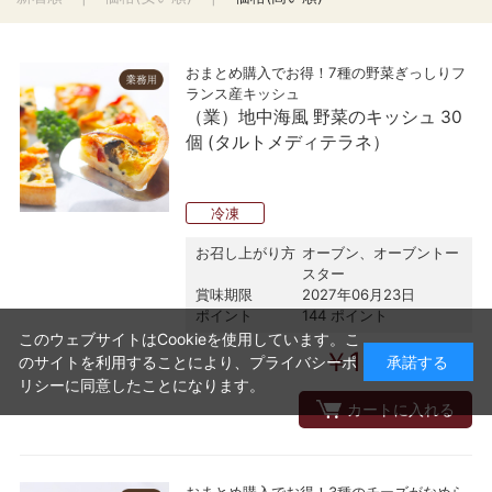
おまとめ購入でお得！7種の野菜ぎっしりフ
ランス産キッシュ
（業）地中海風 野菜のキッシュ 30
個 (タルトメディテラネ）
冷凍
お召し上がり方
オーブン、オーブントー
スター
賞味期限
2027年06月23日
ポイント
144 ポイント
このウェブサイトはCookieを使用しています。こ
￥15,552
のサイトを利用することにより、
プライバシーポ
承諾する
(税込)
リシー
に同意したことになります。
カートに入れる
おまとめ購入でお得！3種のチーズがなめら