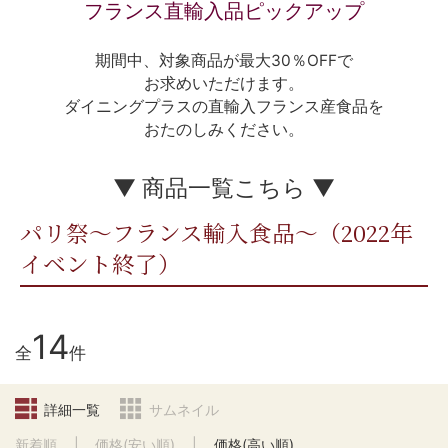
フランス直輸入品ピックアップ
期間中、対象商品が最大30％OFFで
お求めいただけます。
ダイニングプラスの直輸入フランス産食品を
おたのしみください。
▼ 商品一覧こちら ▼
パリ祭～フランス輸入食品～（2022年
イベント終了）
14
全
件
詳細一覧
サムネイル
新着順
価格(安い順)
価格(高い順)