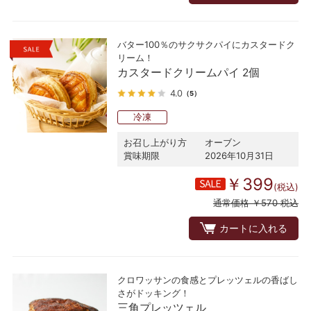
バター100％のサクサクパイにカスタードク
リーム！
カスタードクリームパイ 2個
4.0
（5）
冷凍
お召し上がり方
オーブン
賞味期限
2026年10月31日
￥399
(税込)
通常価格 ￥570 税込
カートに入れる
クロワッサンの食感とプレッツェルの香ばし
さがドッキング！
三角プレッツェル