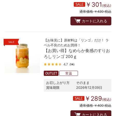
￥301
(税込)
通常価格 ￥430 税込
カートに入れる
【お味見に】原材料は「リンゴ」だけ！ ラ
ベル不良のためお買得！
【お買い得】なめらか食感のすりお
ろしリンゴ 200ｇ
4.7
（14）
常温
お召し上がり方
そのまま
賞味期限
2026年12月09日
￥289
(税込)
通常価格 ￥400 税込
カートに入れる