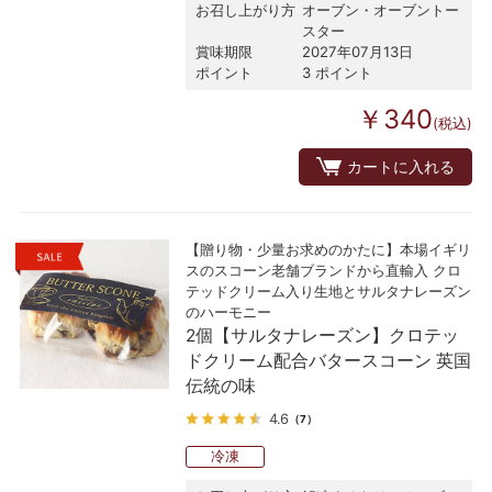
お召し上がり方
オーブン・オーブントー
スター
賞味期限
2027年07月13日
ポイント
3 ポイント
￥340
(税込)
カートに入れる
【贈り物・少量お求めのかたに】本場イギリ
スのスコーン老舗ブランドから直輸入 クロ
テッドクリーム入り生地とサルタナレーズン
のハーモニー
2個【サルタナレーズン】クロテッ
ドクリーム配合バタースコーン 英国
伝統の味
4.6
（7）
冷凍