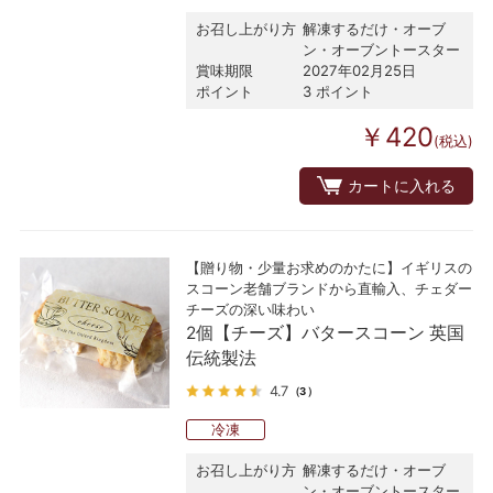
お召し上がり方
解凍するだけ・オーブ
ン・オーブントースター
賞味期限
2027年02月25日
ポイント
3 ポイント
￥420
(税込)
カートに入れる
【贈り物・少量お求めのかたに】イギリスの
スコーン老舗ブランドから直輸入、チェダー
チーズの深い味わい
2個【チーズ】バタースコーン 英国
伝統製法
4.7
（3）
冷凍
お召し上がり方
解凍するだけ・オーブ
ン・オーブントースター