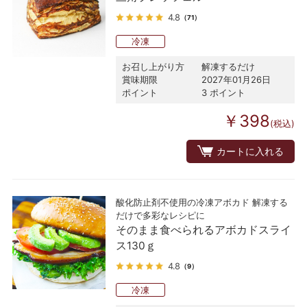
4.8
（71）
冷凍
お召し上がり方
解凍するだけ
賞味期限
2027年01月26日
ポイント
3 ポイント
￥398
(税込)
カートに入れる
酸化防止剤不使用の冷凍アボカド 解凍する
だけで多彩なレシピに
そのまま食べられるアボカドスライ
ス130ｇ
4.8
（9）
冷凍