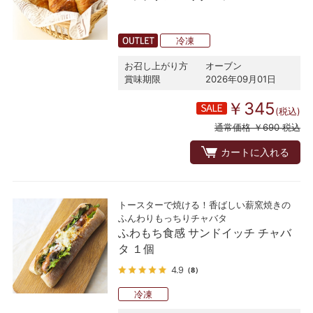
冷凍
お召し上がり方
オーブン
賞味期限
2026年09月01日
￥345
(税込)
通常価格 ￥690 税込
カートに入れる
トースターで焼ける！香ばしい薪窯焼きの
ふんわりもっちりチャバタ
ふわもち食感 サンドイッチ チャバ
タ １個
4.9
（8）
冷凍