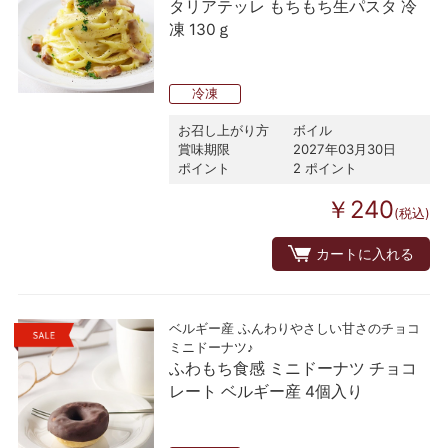
タリアテッレ もちもち生パスタ 冷
凍 130ｇ
冷凍
お召し上がり方
ボイル
賞味期限
2027年03月30日
ポイント
2 ポイント
￥240
(税込)
カートに入れる
ベルギー産 ふんわりやさしい甘さのチョコ
ミニドーナツ♪
ふわもち食感 ミニドーナツ チョコ
レート ベルギー産 4個入り