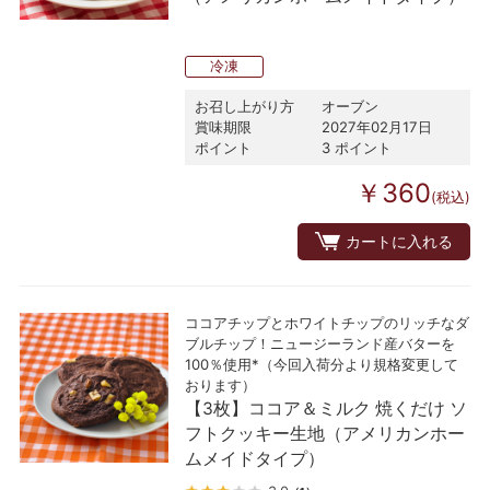
冷凍
お召し上がり方
オーブン
賞味期限
2027年02月17日
ポイント
3 ポイント
￥360
(税込)
カートに入れる
ココアチップとホワイトチップのリッチなダ
ブルチップ！ニュージーランド産バターを
100％使用*（今回入荷分より規格変更して
おります）
【3枚】ココア＆ミルク 焼くだけ ソ
フトクッキー生地（アメリカンホー
ムメイドタイプ）