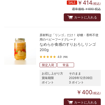
￥414
(税込)
通常価格 ￥690 税込
カートに入れる
原材料は「リンゴ」だけ！ 砂糖・香料不使
用のベビーフードグレード
なめらか食感のすりおろしリンゴ
200g
4.9
（13）
限定入荷
常温
お召し上がり方
そのまま
賞味期限
2026年12月09日
ポイント
3 ポイント
￥400
(税込)
カートに入れる