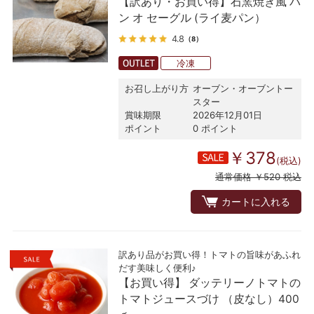
【訳あり・お買い得】石窯焼き風 パ
ン オ セーグル (ライ麦パン）
4.8
（8）
冷凍
お召し上がり方
オーブン・オーブントー
スター
賞味期限
2026年12月01日
ポイント
0 ポイント
￥378
(税込)
通常価格 ￥520 税込
カートに入れる
訳あり品がお買い得！トマトの旨味があふれ
だす美味しく便利♪
【お買い得】 ダッテリーノトマトの
トマトジュースづけ （皮なし）400