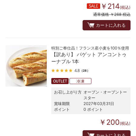
￥214
(税込)
通常価格 ￥268 税込
カートに入れる
特別ご奉仕品！フランス産小麦を100％使用
【訳あり】 バゲット アンコントゥ
ーナブル 1本
4.8
（28）
冷凍
お召し上がり方
オーブン・オーブントー
スター
賞味期限
2027年03月31日
ポイント
0 ポイント
￥200
(税込)
カートに入れる