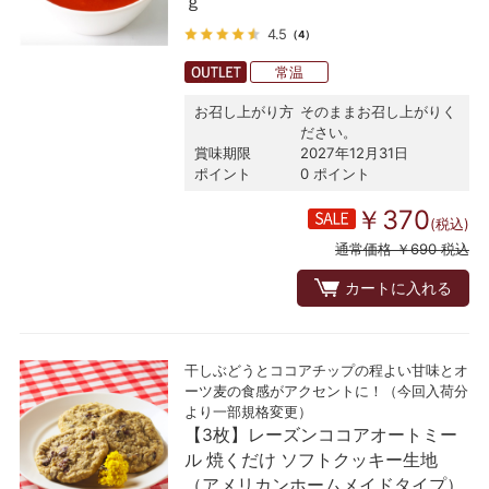
ｇ
4.5
（4）
常温
お召し上がり方
そのままお召し上がりく
ださい。
賞味期限
2027年12月31日
ポイント
0 ポイント
￥370
(税込)
通常価格 ￥690 税込
カートに入れる
干しぶどうとココアチップの程よい甘味とオ
ーツ麦の食感がアクセントに！（今回入荷分
より一部規格変更）
【3枚】レーズンココアオートミー
ル 焼くだけ ソフトクッキー生地
（アメリカンホームメイドタイプ）