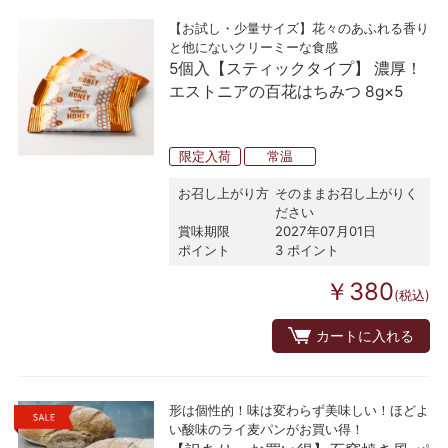
【お試し・少量サイズ】花々のあふれる香り
と他にないクリーミーな食感
5個入【スティックタイプ】 濃厚！
エストニアの百花はちみつ 8g×5
限定入荷
常温
お召し上がり方
そのままお召し上がりく
ださい
賞味期限
2027年07月01日
ポイント
3 ポイント
￥380
(税込)
カートに入れる
形は個性的！味は変わらず美味しい！ほどよ
い酸味のライ麦パンがお買い得！