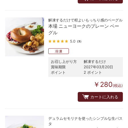
解凍するだけで程よいもっちり感のベーグル
本場 ニューヨークのプレーン ベー
グル
5.0
（3）
冷凍
お召し上がり方
解凍するだけ
賞味期限
2027年03月20日
ポイント
2 ポイント
￥280
(税込)
カートに入れる
デュラムセモリナを使ったシンプルな生パス
タ