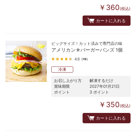
￥360
(税込)
カートに入れる
ビッグサイズ！カット済みで専門店の味
アメリカン☆バーガーバンズ 1個
4.6
（16）
冷凍
お召し上がり方
解凍するだけ
賞味期限
2027年01月21日
ポイント
3 ポイント
￥350
(税込)
カートに入れる