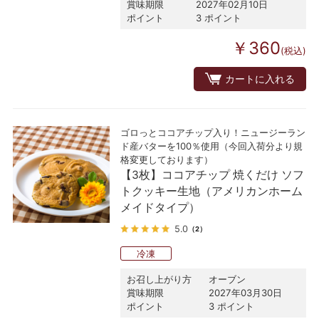
賞味期限
2027年02月10日
ポイント
3 ポイント
￥360
(税込)
カートに入れる
ゴロっとココアチップ入り！ニュージーラン
ド産バターを100％使用（今回入荷分より規
格変更しております）
【3枚】ココアチップ 焼くだけ ソフ
トクッキー生地（アメリカンホーム
メイドタイプ）
5.0
（2）
冷凍
お召し上がり方
オーブン
賞味期限
2027年03月30日
ポイント
3 ポイント