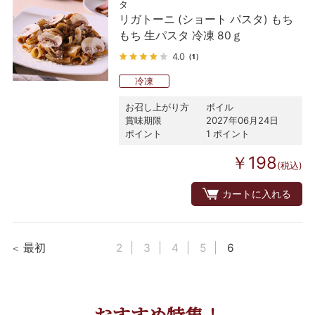
タ
リガトーニ (ショート パスタ) もち
もち 生パスタ 冷凍 80ｇ
4.0
（1）
冷凍
お召し上がり方
ボイル
賞味期限
2027年06月24日
ポイント
1 ポイント
￥198
(税込)
カートに入れる
最初
2
3
4
5
6
おすすめ特集！