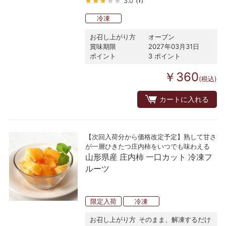
3.0
（1）
冷凍
お召し上がり方
オーブン
賞味期限
2027年03月31日
ポイント
3 ポイント
￥360
(税込)
カートに入れる
【次回入荷分から価格改定予定】熟して甘さ
が一層ひきたつ庄内柿をいつでも味わえる
山形県産 庄内柿 一口カット 冷凍フ
ルーツ
限定入荷
冷凍
お召し上がり方
そのまま、解凍するだけ