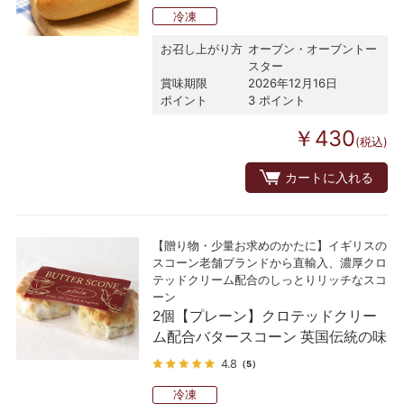
冷凍
お召し上がり方
オーブン・オーブントー
スター
賞味期限
2026年12月16日
ポイント
3 ポイント
￥430
(税込)
カートに入れる
【贈り物・少量お求めのかたに】イギリスの
スコーン老舗ブランドから直輸入、濃厚クロ
テッドクリーム配合のしっとりリッチなスコ
ーン
2個【プレーン】クロテッドクリー
ム配合バタースコーン 英国伝統の味
4.8
（5）
冷凍