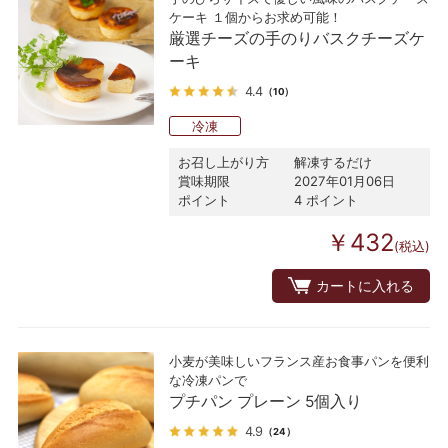
ケーキ １個からお求め可能！
厳選チーズの手のりバスクチーズケ
ーキ
4.4
（10）
冷凍
お召し上がり方
解凍するだけ
賞味期限
2027年01月06日
ポイント
4 ポイント
￥432
(税込)
カートに入れる
小麦が美味しいフランス産お食事パンを便利
な冷凍パンで
プチパン プレーン 5個入り
4.9
（24）