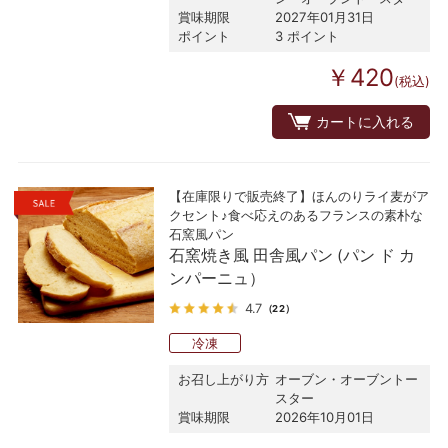
賞味期限
2027年01月31日
ポイント
3 ポイント
￥420
(税込)
カートに入れる
【在庫限りで販売終了】ほんのりライ麦がア
クセント♪食べ応えのあるフランスの素朴な
石窯風パン
石窯焼き風 田舎風パン (パン ド カ
ンパーニュ）
4.7
（22）
冷凍
お召し上がり方
オーブン・オーブントー
スター
賞味期限
2026年10月01日