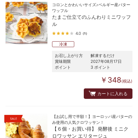
コロンとかわいいサイズ♪ベルギー産バター
ワッフル
たまご仕立てのふんわりミニワッフ
ル
4.0
（1）
冷凍
お召し上がり方
解凍するだけ
賞味期限
2027年08月17日
ポイント
3 ポイント
￥348
(税込)
カートに入れる
【お試し用で半額！】ヨーロッパ産バターの
み使用の人気クロワッサン！
【６個・お買い得】 発酵後 ミニク
ロワッサン エリタージュ