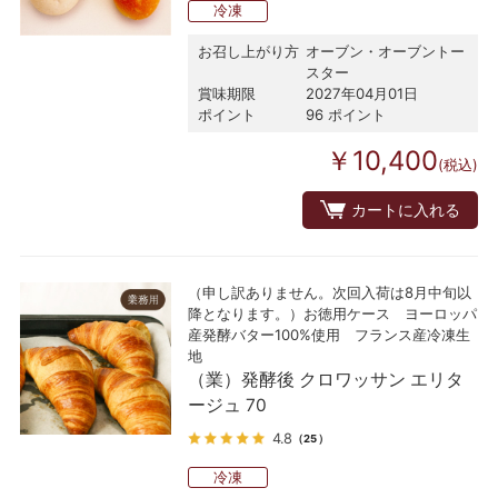
冷凍
お召し上がり方
オーブン・オーブントー
スター
賞味期限
2027年04月01日
ポイント
96 ポイント
￥10,400
(税込)
カートに入れる
（申し訳ありません。次回入荷は8月中旬以
降となります。）お徳用ケース ヨーロッパ
産発酵バター100%使用 フランス産冷凍生
地
（業）発酵後 クロワッサン エリタ
ージュ 70
4.8
（25）
冷凍