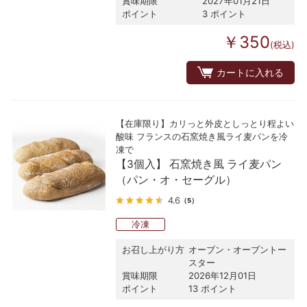
賞味期限
2027年01月21日
ポイント
3 ポイント
￥350
(税込)
カートに入れる
【在庫限り】カリっと外皮としっとり程よい
酸味 フランスの石窯焼き風ライ麦パンを冷
凍で
【3個入】 石窯焼き風 ライ麦パン
（パン・オ・セーグル）
4.6
（5）
冷凍
お召し上がり方
オーブン・オーブントー
スター
賞味期限
2026年12月01日
ポイント
13 ポイント