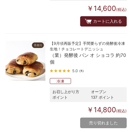
￥14,600
(税込)
カートに入れる
【9月頃再販予定】手間要らずの発酵後冷凍
生地！チョコレートデニッシュ
（業）発酵後 パン オ ショコラ 約70
個
5.0
（1）
冷凍
お召し上がり方
オーブン
ポイント
137 ポイント
￥14,800
(税込)
売り切れました