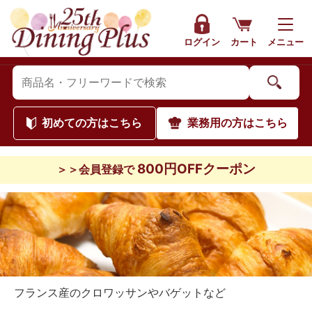
ログイン
カート
メニュー
初めて
の方はこちら
業務用
の方はこちら
800円OFFクーポン
＞＞会員登録で
フランス産のクロワッサンやバゲットなど