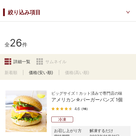
絞り込み項目
26
全
件
詳細一覧
サムネイル
新着順
価格(安い順)
価格(高い順)
ビッグサイズ！カット済みで専門店の味
アメリカン☆バーガーバンズ 1個
4.6
（16）
冷凍
お召し上がり方
解凍するだけ