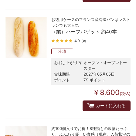
お徳用ケースのフランス産冷凍パンはレスト
ランでも大人気
（業）ハーフバゲット 約40本
4.9
（9）
冷凍
お召し上がり方
オーブン・オーブントー
スター
賞味期限
2027年05月05日
ポイント
79 ポイント
￥8,600
(税込)
カートに入れる
約100個入りでお得！8種類もの穀物たっぷ
り、ふんわり優しい食感（現在、入荷状況の