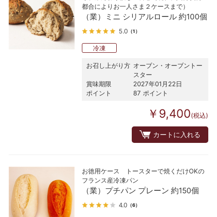
都合によりお一人さま２ケースまで）
（業）ミニ シリアルロール 約100個
5.0
（1）
冷凍
お召し上がり方
オーブン・オーブントー
スター
賞味期限
2027年01月22日
ポイント
87 ポイント
￥9,400
(税込)
カートに入れる
お徳用ケース トースターで焼くだけOKの
フランス産冷凍パン
（業）プチパン プレーン 約150個
4.0
（6）