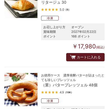
リタージュ 30
5.0
（5）
冷凍
お召し上がり方
オーブン
賞味期限
2027年02月22日
ポイント
166 ポイント
￥17,980
(税込)
カートに入れる
お徳用ケース 濃厚発酵バターが詰まったと
ても珍しいプレッツェル
（業）バタープレッツェル 48個
4.9
（136）
冷凍