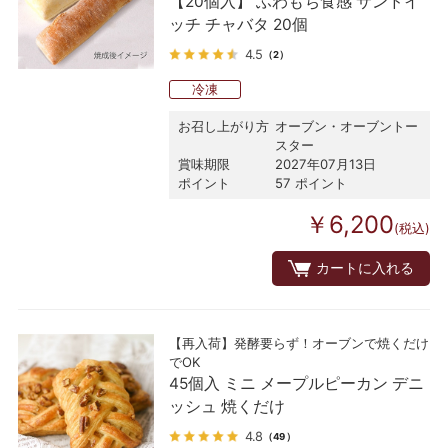
【20個入】 ふわもち食感 サンドイ
ッチ チャバタ 20個
4.5
（2）
冷凍
お召し上がり方
オーブン・オーブントー
スター
賞味期限
2027年07月13日
ポイント
57 ポイント
￥6,200
(税込)
カートに入れる
【再入荷】発酵要らず！オーブンで焼くだけ
でOK
45個入 ミニ メープルピーカン デニ
ッシュ 焼くだけ
4.8
（49）