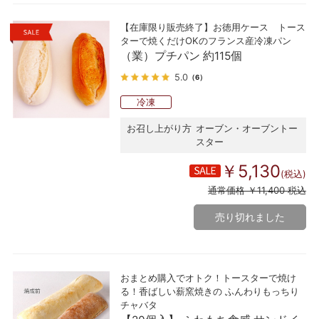
【在庫限り販売終了】お徳用ケース トース
ターで焼くだけOKのフランス産冷凍パン
（業）プチパン 約115個
5.0
（6）
冷凍
お召し上がり方
オーブン・オーブントー
スター
￥5,130
(税込)
通常価格 ￥11,400 税込
売り切れました
おまとめ購入でオトク！トースターで焼け
る！香ばしい薪窯焼きの ふんわりもっちり
チャバタ