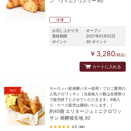
ン ヴィエノワズリー 60
冷凍
お召し上がり方
オーブン
賞味期限
2027年01月02日
ポイント
30 ポイント
￥3,280
(税込)
カートに入れる
ヨーロッパ産発酵バター使用！プロご愛用の
人気クロワッサン（当規格入り数は在庫限り
で販売終了とさせていただきます。6個入
り・ケース販売は継続いたします。）
約45個 エリタージュミニクロワッ
サン 発酵後生地 30
4.9
（20）