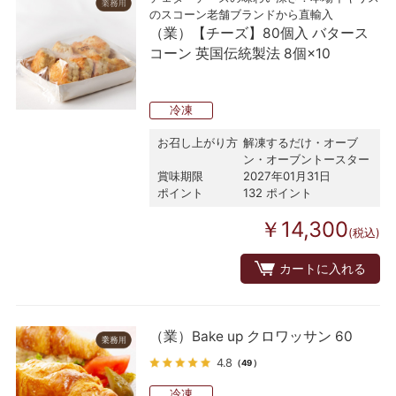
のスコーン老舗ブランドから直輸入
（業）【チーズ】80個入 バタース
コーン 英国伝統製法 8個×10
冷凍
お召し上がり方
解凍するだけ・オーブ
ン・オーブントースター
賞味期限
2027年01月31日
ポイント
132 ポイント
￥14,300
(税込)
カートに入れる
（業）Bake up クロワッサン 60
4.8
（49）
冷凍