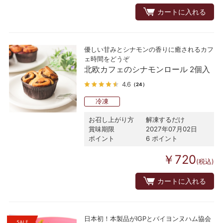
カートに入れる
優しい甘みとシナモンの香りに癒されるカフ
ェ時間をどうぞ
北欧カフェのシナモンロール 2個入
4.6
（24）
冷凍
お召し上がり方
解凍するだけ
賞味期限
2027年07月02日
ポイント
6 ポイント
￥720
(税込)
カートに入れる
日本初！本製品がIGPとバイヨンヌハム協会