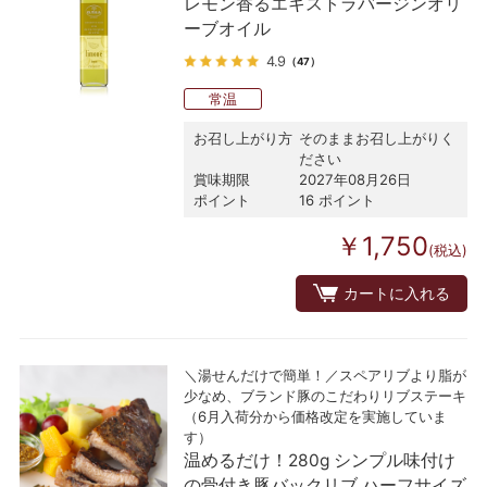
レモン香るエキストラバージンオリ
ーブオイル
4.9
（47）
常温
お召し上がり方
そのままお召し上がりく
ださい
賞味期限
2027年08月26日
ポイント
16 ポイント
￥1,750
(税込)
カートに入れる
＼湯せんだけで簡単！／スペアリブより脂が
少なめ、ブランド豚のこだわりリブステーキ
（6月入荷分から価格改定を実施していま
す）
温めるだけ！280g シンプル味付け
の骨付き豚バックリブ ハーフサイズ