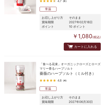
4.7
（3）
常温
お召し上がり方
そのまま
賞味期限
2027年02月18日
ポイント
10 ポイント
￥1,080
(税込)
カートに入れる
「食べる花束」オーガニックローズとローズ
マリー香るハーブソルト
薔薇のハーブソルト（ミル付き）
4.8
（4）
常温
お召し上がり方
そのまま
賞味期限
2027年06月30日