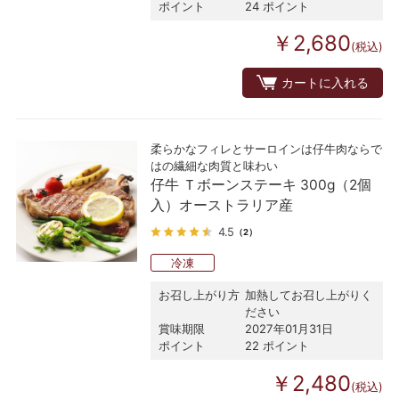
ポイント
24 ポイント
￥2,680
(税込)
カートに入れる
柔らかなフィレとサーロインは仔牛肉ならで
はの繊細な肉質と味わい
仔牛 Ｔボーンステーキ 300g（2個
入）オーストラリア産
4.5
（2）
冷凍
お召し上がり方
加熱してお召し上がりく
ださい
賞味期限
2027年01月31日
ポイント
22 ポイント
￥2,480
(税込)