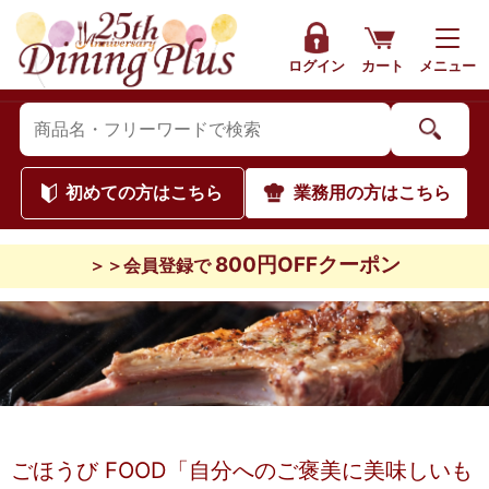
ログイン
カート
メニュー
初めて
の方はこちら
業務用
の方はこちら
800円OFFクーポン
＞＞会員登録で
ごほうび FOOD「自分へのご褒美に美味しいも