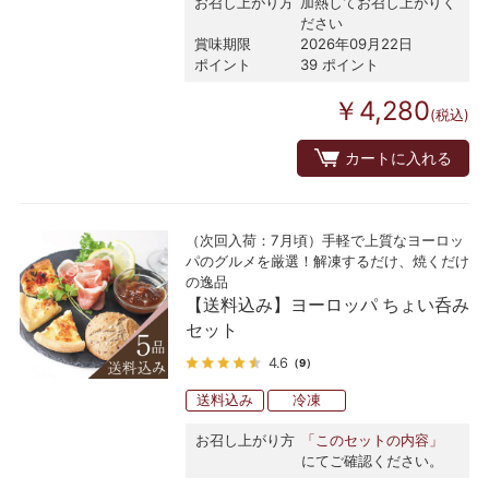
お召し上がり方
加熱してお召し上がりく
ださい
賞味期限
2026年09月22日
ポイント
39 ポイント
￥4,280
(税込)
カートに入れる
（次回入荷：7月頃）手軽で上質なヨーロッ
パのグルメを厳選！解凍するだけ、焼くだけ
の逸品
【送料込み】ヨーロッパ ちょい呑み
セット
4.6
（9）
送料込み
冷凍
お召し上がり方
「このセットの内容」
にてご確認ください。