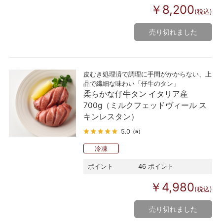
￥8,200
(税込)
売り切れました
皮むき処理済で調理に手間がかからない、上
品で繊細な味わい「仔牛のタン」
柔らかな仔牛タン イタリア産
700g（ミルクフェッドヴィール ス
キンレスタン）
5.0
（5）
冷凍
ポイント
46 ポイント
￥4,980
(税込)
売り切れました