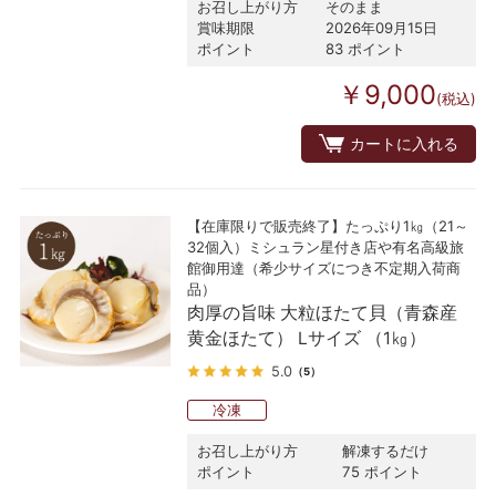
お召し上がり方
そのまま
賞味期限
2026年09月15日
ポイント
83 ポイント
￥9,000
(税込)
カートに入れる
【在庫限りで販売終了】たっぷり1㎏（21～
32個入）ミシュラン星付き店や有名高級旅
館御用達（希少サイズにつき不定期入荷商
品）
肉厚の旨味 大粒ほたて貝（青森産
黄金ほたて） Lサイズ （1㎏）
5.0
（5）
冷凍
お召し上がり方
解凍するだけ
ポイント
75 ポイント