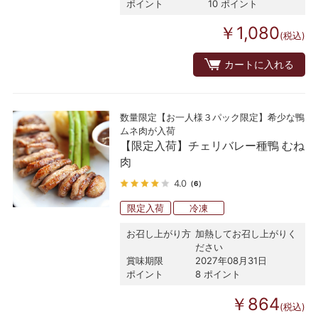
ポイント
10 ポイント
￥1,080
(税込)
カートに入れる
数量限定【お一人様３パック限定】希少な鴨
ムネ肉が入荷
【限定入荷】チェリバレー種鴨 むね
肉
4.0
（6）
限定入荷
冷凍
お召し上がり方
加熱してお召し上がりく
ださい
賞味期限
2027年08月31日
ポイント
8 ポイント
￥864
(税込)