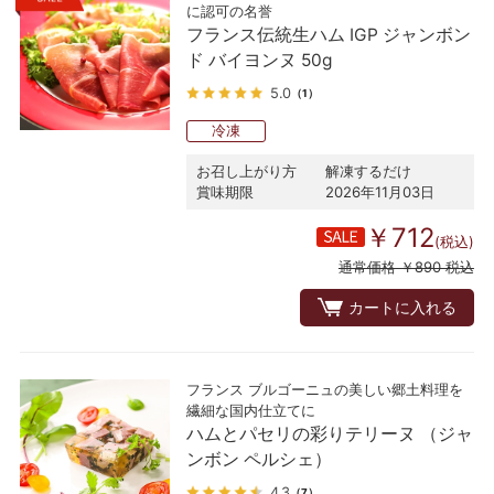
に認可の名誉
フランス伝統生ハム IGP ジャンボン
ド バイヨンヌ 50g
5.0
（1）
冷凍
お召し上がり方
解凍するだけ
賞味期限
2026年11月03日
￥712
(税込)
通常価格 ￥890 税込
カートに入れる
フランス ブルゴーニュの美しい郷土料理を
繊細な国内仕立てに
ハムとパセリの彩りテリーヌ （ジャ
ンボン ペルシェ）
4.3
（7）