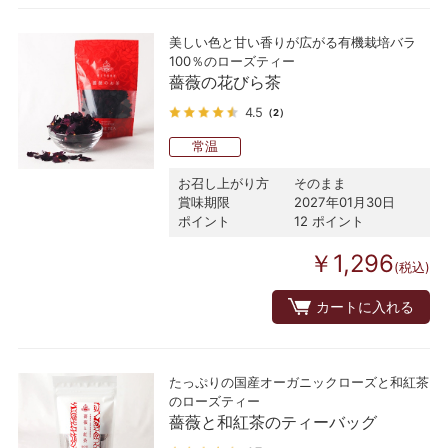
美しい色と甘い香りが広がる有機栽培バラ
100％のローズティー
薔薇の花びら茶
4.5
（2）
常温
お召し上がり方
そのまま
賞味期限
2027年01月30日
ポイント
12 ポイント
￥1,296
(税込)
カートに入れる
たっぷりの国産オーガニックローズと和紅茶
のローズティー
薔薇と和紅茶のティーバッグ