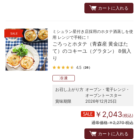
カートに入れる
ミシュラン星付き店採用のホタテ酒蒸しを使
用 レンジで手軽に！
ごろっとホタテ（青森産 黄金ほた
て）のコキーユ（グラタン） 8個入
り
4.5
（26）
冷凍
お召し上がり方
オーブン・電子レンジ・
オーブントースター
賞味期限
2026年12月25日
￥2,043
(税込)
通常価格 ￥2,270 税込
カートに入れる