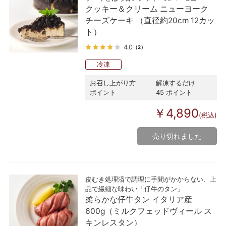
クッキー＆クリーム ニューヨーク
チーズケーキ （直径約20cm 12カッ
ト）
4.0
（2）
冷凍
お召し上がり方
解凍するだけ
ポイント
45 ポイント
￥4,890
(税込)
売り切れました
皮むき処理済で調理に手間がかからない、上
品で繊細な味わい「仔牛のタン」
柔らかな仔牛タン イタリア産
600g（ミルクフェッドヴィール ス
キンレスタン）