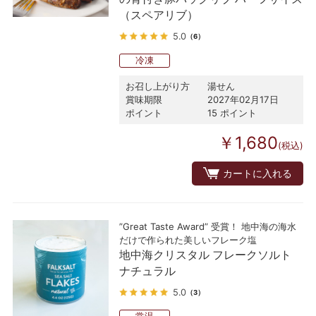
（スペアリブ）
5.0
（6）
冷凍
お召し上がり方
湯せん
賞味期限
2027年02月17日
ポイント
15 ポイント
￥1,680
(税込)
カートに入れる
”Great Taste Award” 受賞！ 地中海の海水
だけで作られた美しいフレーク塩
地中海クリスタル フレークソルト
ナチュラル
5.0
（3）