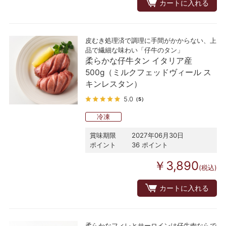
カートに入れる
皮むき処理済で調理に手間がかからない、上
品で繊細な味わい「仔牛のタン」
柔らかな仔牛タン イタリア産
500g（ミルクフェッドヴィール ス
キンレスタン）
5.0
（5）
冷凍
賞味期限
2027年06月30日
ポイント
36 ポイント
￥3,890
(税込)
カートに入れる
柔らかなフィレとサーロインは仔牛肉ならで