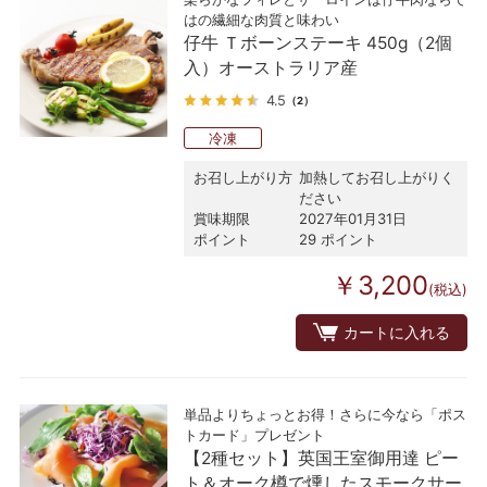
はの繊細な肉質と味わい
仔牛 Ｔボーンステーキ 450g（2個
入）オーストラリア産
4.5
（2）
冷凍
お召し上がり方
加熱してお召し上がりく
ださい
賞味期限
2027年01月31日
ポイント
29 ポイント
￥3,200
(税込)
カートに入れる
単品よりちょっとお得！さらに今なら「ポス
トカード」プレゼント
【2種セット】英国王室御用達 ピー
ト＆オーク樽で燻したスモークサー