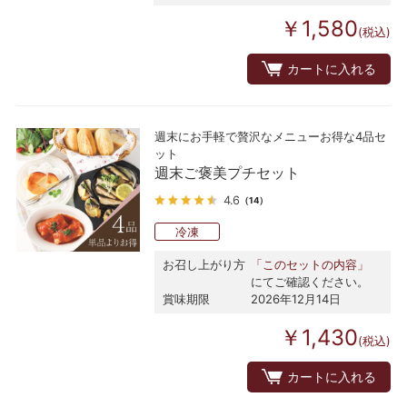
￥1,580
(税込)
カートに入れる
週末にお手軽で贅沢なメニューお得な4品セ
ット
週末ご褒美プチセット
4.6
（14）
冷凍
お召し上がり方
「このセットの内容」
にてご確認ください。
賞味期限
2026年12月14日
￥1,430
(税込)
カートに入れる