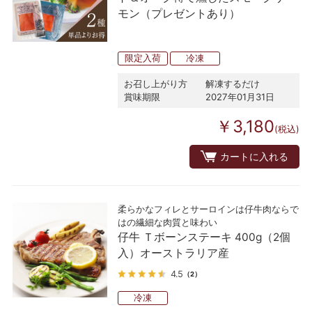
モン（プレゼントあり）
限定入荷
冷凍
お召し上がり方
解凍するだけ
賞味期限
2027年01月31日
￥3,180
(税込)
カートに入れる
柔らかなフィレとサーロインは仔牛肉ならで
はの繊細な肉質と味わい
仔牛 Ｔボーンステーキ 400g（2個
入）オーストラリア産
4.5
（2）
冷凍