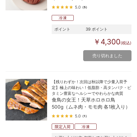
5.0
（5）
冷凍
ポイント
39 ポイント
￥4,300
(税込)
売り切れました
【残りわずか！次回は秋以降で少量入荷予
定】極上の味わい！低脂肪・高タンパク・ビ
タミン豊富なヘルシーでやわらかな肉質
食鳥の女王！天草ホロホロ鳥
500g（ムネ肉・モモ肉 各1枚入り）
5.0
（1）
限定入荷
冷凍