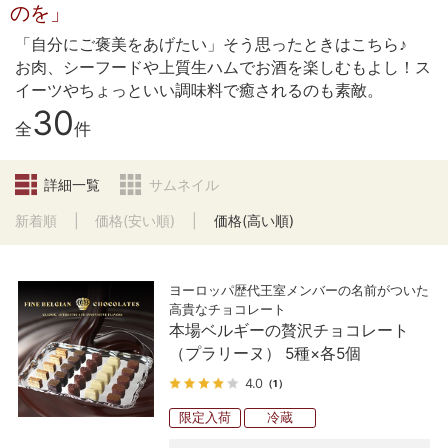
のを」
「自分にご褒美をあげたい」そう思ったときはこちら♪
お肉、シーフードや上質生ハムでお酒を楽しむもよし！ス
イーツやちょっといい調味料で癒されるのも素敵。
30
全
件
詳細一覧
サムネイル
新着順
価格(安い順)
価格(高い順)
ヨーロッパ歴代王室メンバーの名前がついた
高貴なチョコレート
本場ベルギーの贅沢チョコレート
（プラリーヌ） 5種×各5個
4.0
（1）
限定入荷
冷蔵