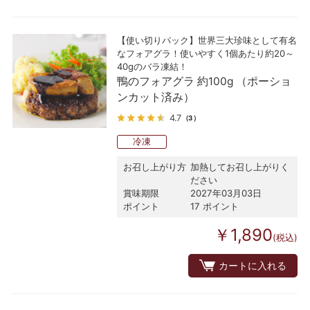
【使い切りパック】世界三大珍味として有名
なフォアグラ！使いやすく1個あたり約20～
40gのバラ凍結！
鴨のフォアグラ 約100g （ポーショ
ンカット済み）
4.7
（3）
冷凍
お召し上がり方
加熱してお召し上がりく
ださい
賞味期限
2027年03月03日
ポイント
17 ポイント
￥1,890
(税込)
カートに入れる