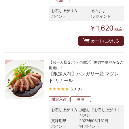
常温
お召し上がり方
そのまま
ポイント
15 ポイント
￥1,620
(税込)
カートに入れる
【お一人様２パック限定】鴨肉で華やかなご
馳走に！
【限定入荷】ハンガリー産 マグレ
ド カナール
5.0
（1）
限定入荷
冷凍
お召し上がり方
加熱してお召し上がりく
ださい
賞味期限
2027年08月31日
ポイント
14 ポイント