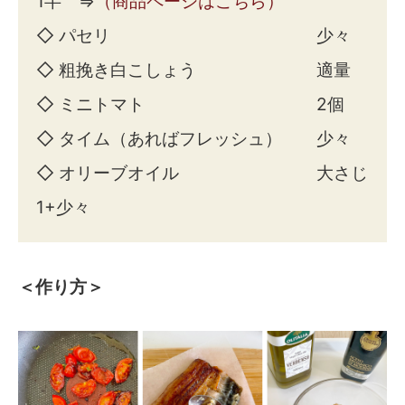
1半 ⇒
（商品ページはこちら）
◇ パセリ 少々
◇ 粗挽き白こしょう 適量
◇ ミニトマト 2個
◇ タイム（あればフレッシュ） 少々
◇ オリーブオイル 大さじ
1+少々
＜作り方＞