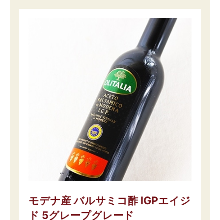
モデナ産 バルサミコ酢 IGPエイジ
ド 5グレープグレード