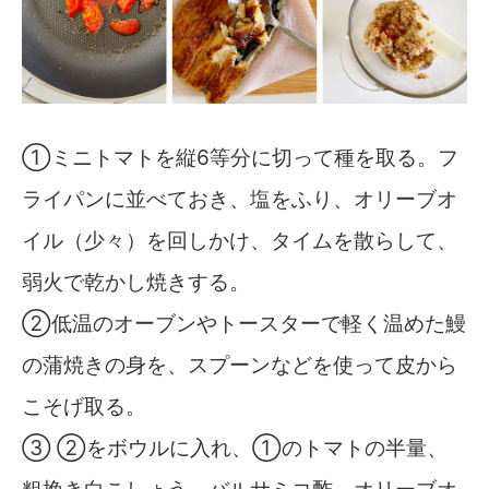
①ミニトマトを縦6等分に切って種を取る。フ
ライパンに並べておき、塩をふり、オリーブオ
イル（少々）を回しかけ、タイムを散らして、
弱火で乾かし焼きする。
②低温のオーブンやトースターで軽く温めた鰻
の蒲焼きの身を、スプーンなどを使って皮から
こそげ取る。
③ ②をボウルに入れ、①のトマトの半量、
粗挽き白こしょう、バルサミコ酢、オリーブオ