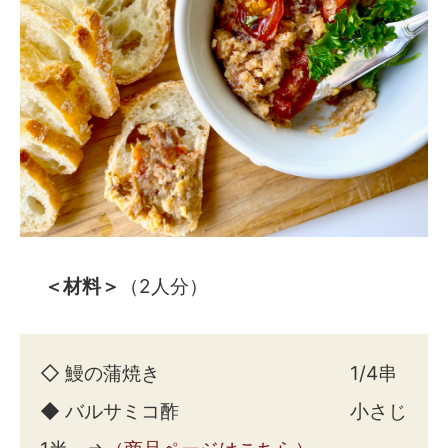
＜材料＞
（2人分）
◇ 鰻の蒲焼き 1/4串
◆ バルサミコ酢 小さじ