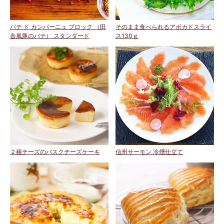
パテ ド カンパーニュ ブロック （田
そのまま食べられるアボカドスライ
舎風豚のパテ） スタンダード
ス130ｇ
２種チーズのバスクチーズケーキ
信州サーモン 冷燻仕立て