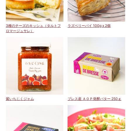
3種のチーズのキッシュ（タルトフ
ラズベリーパイ 100g x 2個
ロマージュサレ）
紫いちじくジャム
ブレス産 ＡＯＰ発酵バター 250ｇ