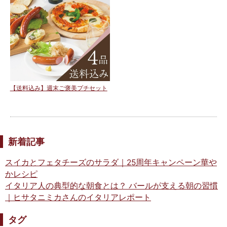
【送料込み】週末ご褒美プチセット
新着記事
スイカとフェタチーズのサラダ｜25周年キャンペーン華や
かレシピ
イタリア人の典型的な朝食とは？ バールが支える朝の習慣
｜ヒサタニミカさんのイタリアレポート
タグ