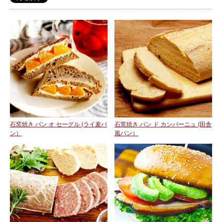
石窯焼き パン オ セーグル (ライ麦パ
石窯焼き パン ド カンパーニュ (田舎
ン）
風パン）