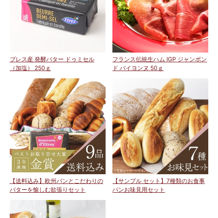
ブレス産 発酵バター ドゥミセル
フランス伝統生ハム IGP ジャンボン
（加塩） 250ｇ
ド バイヨンヌ 50ｇ
【送料込み】欧州パンとこだわりの
【サンプル セット】7種類のお食事
バターを愉しむ欲張りセット
パンお味見用セット