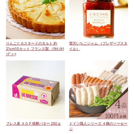
りんごとカスタードのタルト 約
贅沢いちごジャム （プレザーブスタ
21cm10カット フランス製 （ﾀﾙﾄﾉﾙﾏ
イル）
ﾝﾃﾞｨｰ)
ブレス産 ＡＯＰ発酵バター 250ｇ
ドイツ職人シリーズ ４種のソーセー
ジ