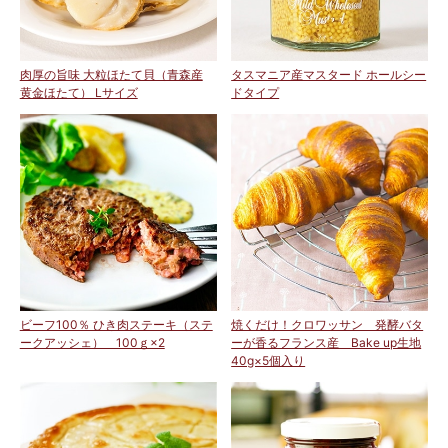
肉厚の旨味 大粒ほたて貝（青森産
タスマニア産マスタード ホールシー
黄金ほたて） Lサイズ
ドタイプ
ビーフ100％ ひき肉ステーキ（ステ
焼くだけ！クロワッサン 発酵バタ
ークアッシェ） 100ｇ×2
ーが香るフランス産 Bake up生地
40g×5個入り