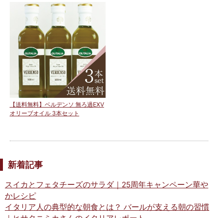
【送料無料】ベルデンソ 無ろ過EXV
オリーブオイル 3本セット
新着記事
スイカとフェタチーズのサラダ｜25周年キャンペーン華や
かレシピ
イタリア人の典型的な朝食とは？ バールが支える朝の習慣