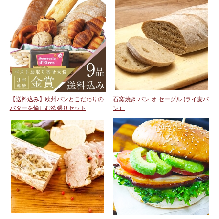
【送料込み】欧州パンとこだわりの
石窯焼き パン オ セーグル (ライ麦パ
バターを愉しむ欲張りセット
ン）