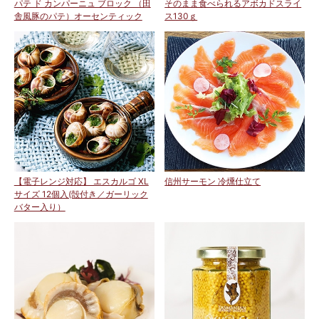
パテ ド カンパーニュ ブロック （田
そのまま食べられるアボカドスライ
舎風豚のパテ）オーセンティック
ス130ｇ
【電子レンジ対応】 エスカルゴ XL
信州サーモン 冷燻仕立て
サイズ 12個入(殻付き／ガーリック
バター入り）