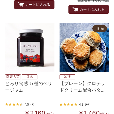
通常価格 ￥690 税込
カートに入れる
カートに入れる
限定入荷
常温
冷凍
とろり食感 ５種のベリ
【プレーン】クロテッ
ージャム
ドクリーム配合バター
スコーン 英国伝統の味
10個
4.5
4.8
（2）
（66）
￥2,160
￥1,460