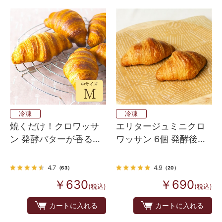
冷凍
冷凍
焼くだけ！クロワッサ
エリタージュミニクロ
ン 発酵バターが香るフ
ワッサン 6個 発酵後生
ランス産 Bake up生地
地
5個入り
4.7
4.9
（63）
（20）
￥630
￥690
(税込)
(税込)
カートに入れる
カートに入れる