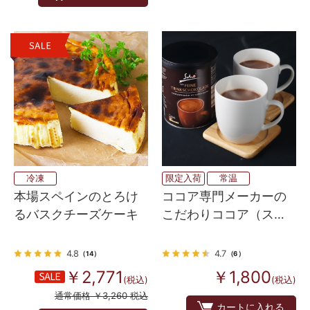
冷凍
限定入荷
常温
本場スペインのとろけ
ココア専門メーカーの
るバスクチーズケーキ
こだわりココア（スプ
レードライ製法） 250g
4.8
4.7
（14）
（6）
￥2,771
￥1,800
(税込)
(税込)
通常価格 ￥3,260 税込
カートに入れる