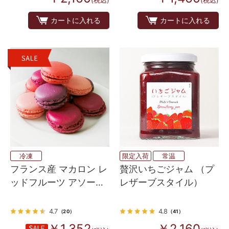
(税込)
(税込)
カートに入れる
カートに入れる
冷凍
限定入荷
常温
フランス産 マカロン レ
贅沢いちごジャム （プ
ッドフルーツ アソート
レザーブスタイル）
12個 (4種×各3個）
4.7
4.8
（20）
（41）
￥1,352
￥2,160