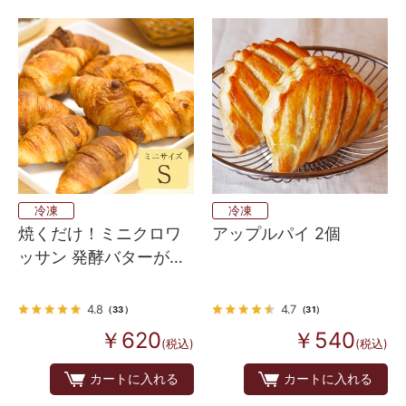
冷凍
冷凍
焼くだけ！ミニクロワ
アップルパイ 2個
ッサン 発酵バターが香
るフランス産 Bake up
生地 8個入り
4.8
4.7
（33）
（31）
￥620
￥540
(税込)
(税込)
カートに入れる
カートに入れる