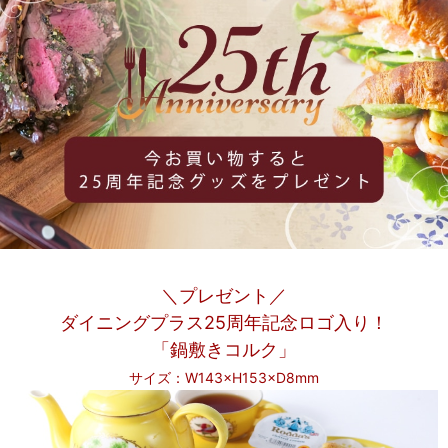
＼プレゼント／
ダイニングプラス25周年記念ロゴ入り！
「鍋敷きコルク」
サイズ：W143×H153×D8mm