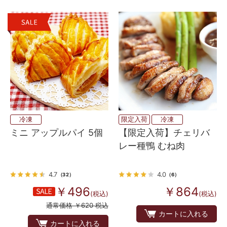
冷凍
限定入荷
冷凍
ミニ アップルパイ 5個
【限定入荷】チェリバ
レー種鴨 むね肉
4.7
4.0
（32）
（6）
￥496
￥864
(税込)
(税込)
通常価格 ￥620 税込
カートに入れる
カートに入れる