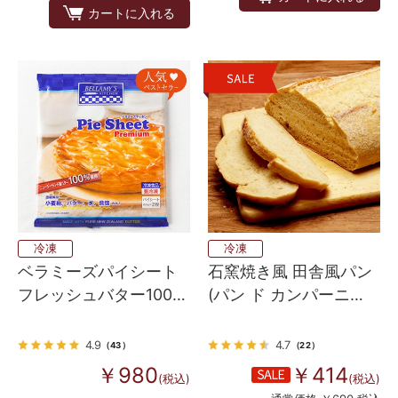
カートに入れる
冷凍
冷凍
ベラミーズパイシート
石窯焼き風 田舎風パン
フレッシュバター100%
(パン ド カンパーニ
300g
ュ）
4.9
4.7
（43）
（22）
￥980
￥414
(税込)
(税込)