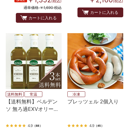
(税込)
(税込)
通常価格 ￥1,690 税込
カートに入れる
カートに入れる
送料無料
常温
冷凍
【送料無料】ベルデン
プレッツェル 2個入り
ソ 無ろ過EXVオリーブ
オイル 3本セット
4.9
4.9
（88）
（45）