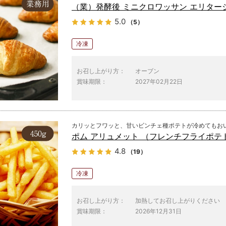
（業）発酵後 ミニクロワッサン エリタージ
5.0
（5）
冷凍
お召し上がり方：
オーブン
賞味期限：
2027年02月22日
カリッとフワッと、甘いビンチェ種ポテトが冷めてもお
ポム アリュメット （フレンチフライポテト
4.8
（19）
冷凍
お召し上がり方：
加熱してお召し上がりください
賞味期限：
2026年12月31日