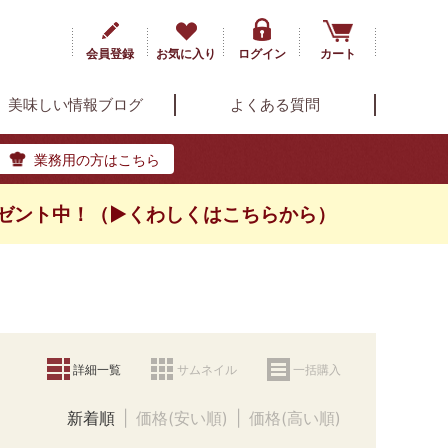
会員登録
お気に入り
ログイン
カート
美味しい情報ブログ
よくある質問
業務用の方はこちら
ゼント中！（▶くわしくはこちらから）
詳細一覧
サムネイル
一括購入
新着順
価格(安い順)
価格(高い順)