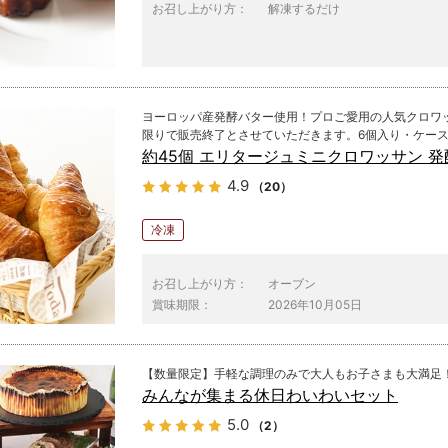
お召し上がり方：
解凍するだけ
ヨーロッパ産発酵バター使用！プロご愛用の人気クロワ
限りで販売終了とさせていただきます。6個入り・ケー
約45個 エリタージュミニクロワッサン 発
4.9
（20）
冷凍
お召し上がり方：
オーブン
賞味期限：
2026年10月05日
【数量限定】手軽な調理のみで大人もお子さまも大満足
みんなが集まる休日わいわいセット
5.0
（2）