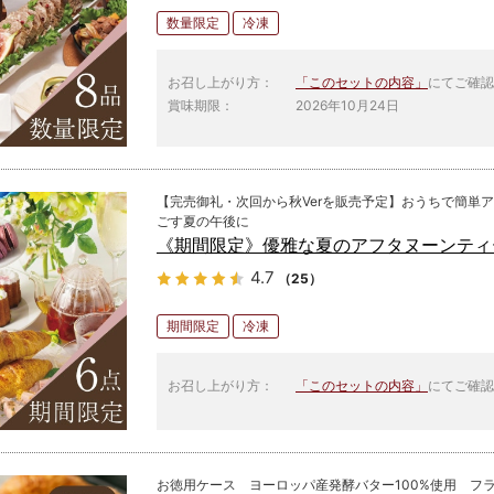
数量限定
冷凍
お召し上がり方：
「このセットの内容」
にてご確認
賞味期限：
2026年10月24日
【完売御礼・次回から秋Verを販売予定】おうちで簡単
ごす夏の午後に
《期間限定》優雅な夏のアフタヌーンティ
4.7
（25）
期間限定
冷凍
お召し上がり方：
「このセットの内容」
にてご確認
お徳用ケース ヨーロッパ産発酵バター100%使用 フ