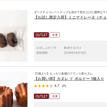
ダークチョコレートチップを混ぜて焼き上げた濃厚なマ
【お試し限定入荷】ミニマドレーヌ（チョ
冷凍
お召し上がり方：
解凍するだけ
賞味期限：
2026年08月16日
【1個入り】もっちり食感のフランス産カヌレ
【お買い得】カヌレ ド ボルドー 1個入り
4.7
（7）
冷凍