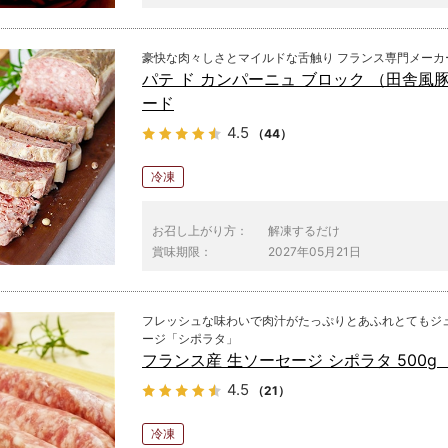
豪快な肉々しさとマイルドな舌触り フランス専門メーカ
パテ ド カンパーニュ ブロック （田舎風
ード
4.5
（44）
冷凍
お召し上がり方：
解凍するだけ
賞味期限：
2027年05月21日
フレッシュな味わいで肉汁がたっぷりとあふれとてもジ
ージ「シポラタ」
フランス産 生ソーセージ シポラタ 500g （
4.5
（21）
冷凍