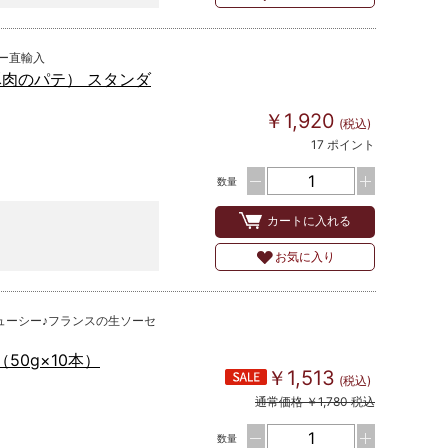
ー直輸入
豚肉のパテ） スタンダ
￥1,920
(税込)
17 ポイント
数量
カートに入れる
お気に入り
ューシー♪フランスの生ソーセ
50g×10本）
￥1,513
(税込)
通常価格 ￥1,780 税込
数量