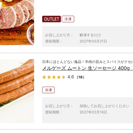
冷凍
お召し上がり方：
解凍するだけ
賞味期限：
2027年05月21日
日本にほとんどない逸品！羊肉の旨みとスパイスがクセ
メルゲーズ ムートン 生ソーセージ 400g
4.6
（18）
冷凍
お召し上がり方：
加熱してお召し上がりください
賞味期限：
2027年02月16日