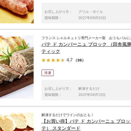
お召し上がり方：
グリル・ボイル
賞味期限：
2027年09月02日
フランス シャルキュトリ専門メーカー製 おうちバルに
パテ ド カンパーニュ ブロック （田舎
ティック
4.7
（36）
冷凍
お召し上がり方：
解凍するだけ
賞味期限：
2027年06月12日
解凍するだけでワインのおとも！
【お買い得】パテ ド カンパーニュ ブロッ
テ） スタンダード