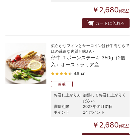
￥2,680
(税込)
カートに入れる
柔らかなフィレとサーロインは仔牛肉ならで
はの繊細な肉質と味わい
仔牛 Ｔボーンステーキ 350g（2個
入）オーストラリア産
4.5
（2）
冷凍
お召し上がり方
加熱してお召し上がりく
ださい
賞味期限
2027年01月31日
ポイント
24 ポイント
￥2,680
(税込)