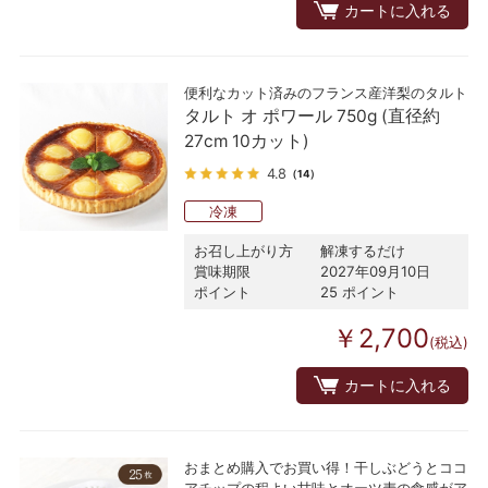
カートに入れる
便利なカット済みのフランス産洋梨のタルト
タルト オ ポワール 750g (直径約
27cm 10カット)
4.8
（14）
冷凍
お召し上がり方
解凍するだけ
賞味期限
2027年09月10日
ポイント
25 ポイント
￥2,700
(税込)
カートに入れる
おまとめ購入でお買い得！干しぶどうとココ
アチップの程よい甘味とオーツ麦の食感がア