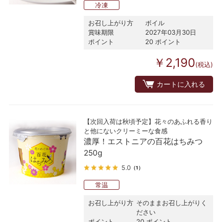
冷凍
お召し上がり方
ボイル
賞味期限
2027年03月30日
ポイント
20 ポイント
￥2,190
(税込)
カートに入れる
【次回入荷は秋頃予定】花々のあふれる香り
と他にないクリーミーな食感
濃厚！エストニアの百花はちみつ
250g
5.0
（1）
常温
お召し上がり方
そのままお召し上がりく
ださい
ポイント
20 ポイント