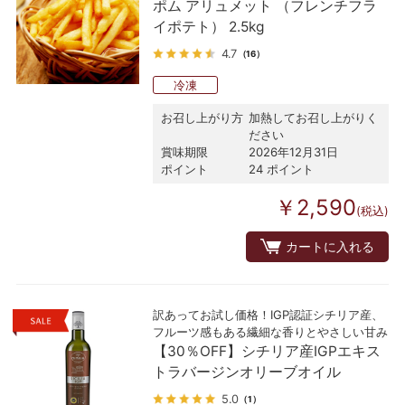
ポム アリュメット （フレンチフラ
イポテト） 2.5kg
4.7
（16）
冷凍
お召し上がり方
加熱してお召し上がりく
ださい
賞味期限
2026年12月31日
ポイント
24 ポイント
￥2,590
(税込)
カートに入れる
訳あってお試し価格！IGP認証シチリア産、
フルーツ感もある繊細な香りとやさしい甘み
【30％OFF】シチリア産IGPエキス
トラバージンオリーブオイル
5.0
（1）