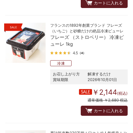
カートに入れる
フランスの1892年創業ブランド フレーズ
（いちご）と砂糖だけの絶品冷凍ピューレ
フレーズ （ストロベリー） 冷凍ピ
ューレ 1kg
4.5
（4）
冷凍
お召し上がり方
解凍するだけ
賞味期限
2026年10月01日
￥2,144
(税込)
通常価格 ￥2,680 税込
カートに入れる
累計販売数270万個！口コミで人気爆発！ご