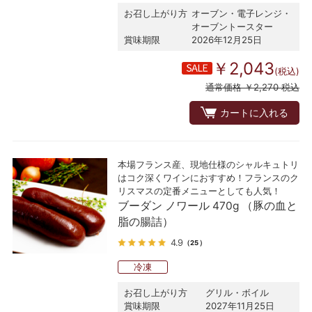
お召し上がり方
オーブン・電子レンジ・
オーブントースター
賞味期限
2026年12月25日
￥2,043
(税込)
通常価格 ￥2,270 税込
カートに入れる
本場フランス産、現地仕様のシャルキュトリ
はコク深くワインにおすすめ！フランスのク
リスマスの定番メニューとしても人気！
ブーダン ノワール 470g （豚の血と
脂の腸詰）
4.9
（25）
冷凍
お召し上がり方
グリル・ボイル
賞味期限
2027年11月25日