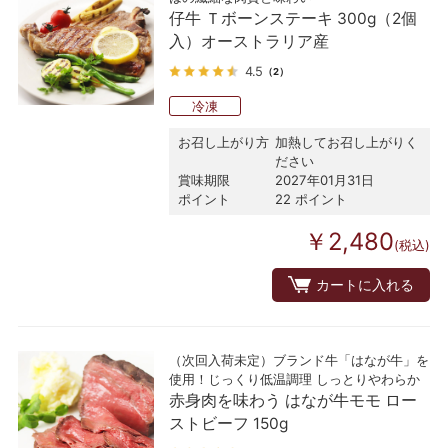
仔牛 Ｔボーンステーキ 300g（2個
入）オーストラリア産
4.5
（2）
冷凍
お召し上がり方
加熱してお召し上がりく
ださい
賞味期限
2027年01月31日
ポイント
22 ポイント
￥2,480
(税込)
カートに入れる
（次回入荷未定）ブランド牛「はなが牛」を
使用！じっくり低温調理 しっとりやわらか
赤身肉を味わう はなが牛モモ ロー
ストビーフ 150g