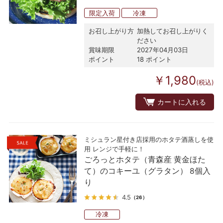
限定入荷
冷凍
お召し上がり方
加熱してお召し上がりく
ださい
賞味期限
2027年04月03日
ポイント
18 ポイント
￥1,980
(税込)
カートに入れる
ミシュラン星付き店採用のホタテ酒蒸しを使
用 レンジで手軽に！
ごろっとホタテ（青森産 黄金ほた
て）のコキーユ（グラタン） 8個入
り
4.5
（26）
冷凍