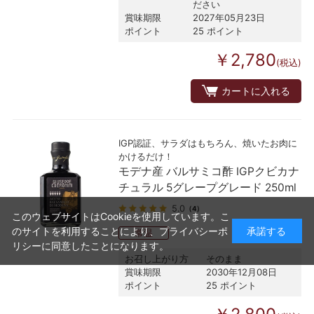
ださい
賞味期限
2027年05月23日
ポイント
25 ポイント
￥2,780
(税込)
カートに入れる
IGP認証、サラダはもちろん、焼いたお肉に
かけるだけ！
モデナ産 バルサミコ酢 IGPクビカナ
チュラル 5グレープグレード 250ml
5.0
（4）
このウェブサイトはCookieを使用しています。こ
のサイトを利用することにより、
プライバシーポ
承諾する
常温
リシー
に同意したことになります。
お召し上がり方
そのまま
賞味期限
2030年12月08日
ポイント
25 ポイント