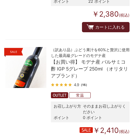
ポイント
22 ポイント
￥2,380
(税込)
カートに入れる
（訳あり品）ぶどう果汁を60%と贅沢に使用
した最高級グレードのモデナ産
【お買い得】 モデナ産 バルサミコ
酢 IGP 5グレープ 250ml （オリタリ
アブランド）
4.9
（15）
常温
お召し上がり方
そのままお召し上がりく
ださい
ポイント
0 ポイント
￥2,410
(税込)