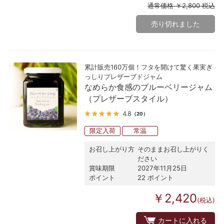
通常価格 ￥2,800 税込
売り切れました
累計販売160万個！フタを開けて驚く果実ぎ
っしりプレザーブドジャム
なめらか食感のブルーベリージャム
（プレザーブスタイル）
4.8
（20）
限定入荷
常温
お召し上がり方
そのままお召し上がりく
ださい
賞味期限
2027年11月25日
ポイント
22 ポイント
￥2,420
(税込)
カートに入れる