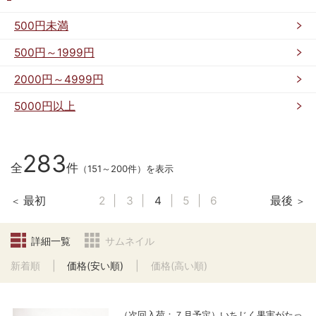
500円未満
500円～1999円
2000円～4999円
5000円以上
283
全
件
（151～200件）を表示
最初
2
3
4
5
6
最後
詳細一覧
サムネイル
新着順
価格(安い順)
価格(高い順)
（次回入荷：７月予定）いちじく果実がたっ