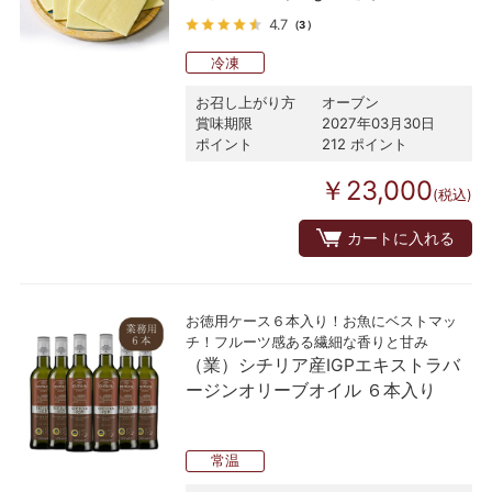
4.7
（3）
冷凍
お召し上がり方
オーブン
賞味期限
2027年03月30日
ポイント
212 ポイント
￥23,000
(税込)
カートに入れる
お徳用ケース６本入り！お魚にベストマッ
チ！フルーツ感ある繊細な香りと甘み
（業）シチリア産IGPエキストラバ
ージンオリーブオイル ６本入り
常温