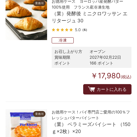
お徳用ケース ヨーロッパ産発酵バター
100%使用 フランス産冷凍生地
（業）発酵後 ミニクロワッサン エ
リタージュ 30
5.0
（5）
冷凍
お召し上がり方
オーブン
賞味期限
2027年02月22日
ポイント
166 ポイント
￥17,980
(税込)
カートに入れる
お徳用ケース！パイ専門店ご愛用の100％フ
レッシュバターパイシート
（業） ベラミーズパイシート （150
ｇ×2枚）×20