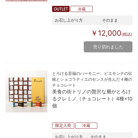
冷蔵
お召し上がり方
そのまま
￥12,000
(税込)
売り切れました
とろける至福のハーモニー、ピエモンテの伝
統とショコラティエのセンスが生んだ４種の
チョコレート
美食の街トリノの贅沢な層がとろけ
るクレミノ（チョコレート）4種×10
個
限定入荷
冷蔵
お召し上がり方
そのまま