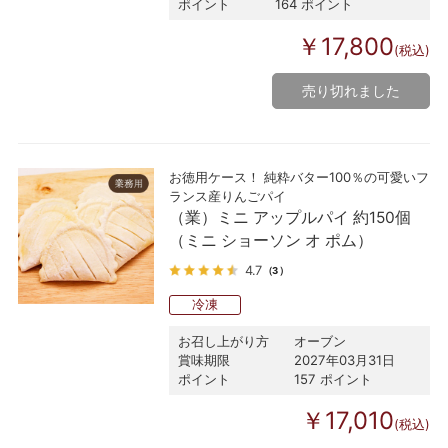
ポイント
164 ポイント
￥17,800
(税込)
売り切れました
お徳用ケース！ 純粋バター100％の可愛いフ
ランス産りんごパイ
（業）ミニ アップルパイ 約150個
（ミニ ショーソン オ ポム）
4.7
（3）
冷凍
お召し上がり方
オーブン
賞味期限
2027年03月31日
ポイント
157 ポイント
￥17,010
(税込)