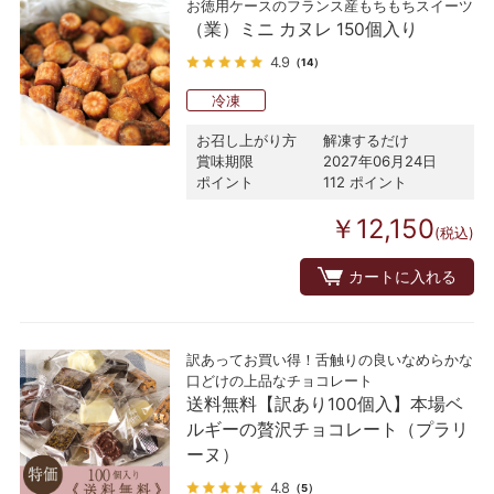
お徳用ケースのフランス産もちもちスイーツ
（業）ミニ カヌレ 150個入り
4.9
（14）
冷凍
お召し上がり方
解凍するだけ
賞味期限
2027年06月24日
ポイント
112 ポイント
￥12,150
(税込)
カートに入れる
訳あってお買い得！舌触りの良いなめらかな
口どけの上品なチョコレート
送料無料【訳あり100個入】本場ベ
ルギーの贅沢チョコレート（プラリ
ーヌ）
4.8
（5）