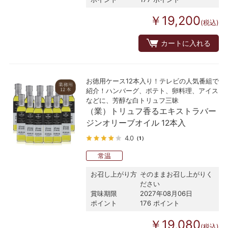
￥19,200
(税込)
カートに入れる
お徳用ケース12本入り！テレビの人気番組で
紹介！ハンバーグ、ポテト、卵料理、アイス
などに、芳醇な白トリュフ三昧
（業）トリュフ香るエキストラバー
ジンオリーブオイル 12本入
4.0
（1）
常温
お召し上がり方
そのままお召し上がりく
ださい
賞味期限
2027年08月06日
ポイント
176 ポイント
￥19,080
(税込)