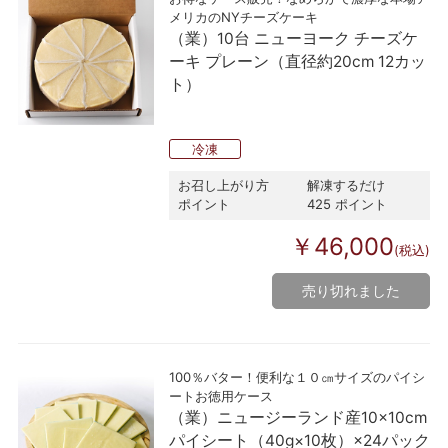
メリカのNYチーズケーキ
（業）10台 ニューヨーク チーズケ
ーキ プレーン（直径約20cm 12カッ
ト）
冷凍
お召し上がり方
解凍するだけ
ポイント
425 ポイント
￥46,000
(税込)
売り切れました
100％バター！便利な１０㎝サイズのパイシ
ートお徳用ケース
（業）ニュージーランド産10×10cm
パイシート（40g×10枚）×24パック