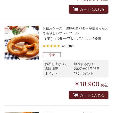
カートに入れる
お徳用ケース 濃厚発酵バターが詰まったと
ても珍しいプレッツェル
（業）バタープレッツェル 48個
4.9
（136）
冷凍
お召し上がり方
解凍するだけ
賞味期限
2027年04月08日
ポイント
175 ポイント
￥18,900
(税込)
カートに入れる