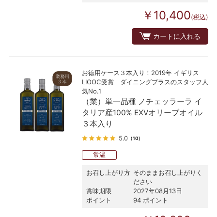
￥10,400
(税込)
カートに入れる
お徳用ケース３本入り！2019年 イギリス
LIOOC受賞 ダイニングプラスのスタッフ人
気No.1
（業）単一品種 ノチェッラーラ イ
タリア産100% EXVオリーブオイル
３本入り
5.0
（10）
常温
お召し上がり方
そのままお召し上がりく
ださい
賞味期限
2027年08月13日
ポイント
94 ポイント