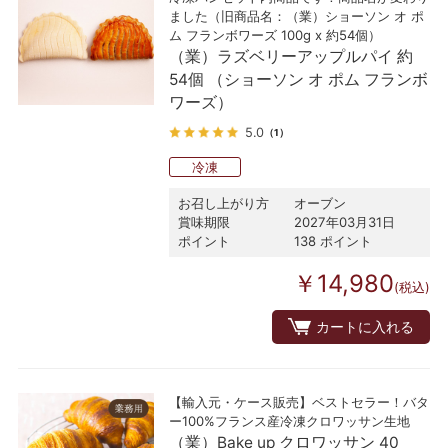
ました（旧商品名：（業）ショーソン オ ポ
ム フランボワーズ 100g x 約54個）
（業）ラズベリーアップルパイ 約
54個 （ショーソン オ ポム フランボ
ワーズ）
5.0
（1）
冷凍
お召し上がり方
オーブン
賞味期限
2027年03月31日
ポイント
138 ポイント
￥14,980
(税込)
カートに入れる
【輸入元・ケース販売】ベストセラー！バタ
ー100%フランス産冷凍クロワッサン生地
（業）Bake up クロワッサン 40