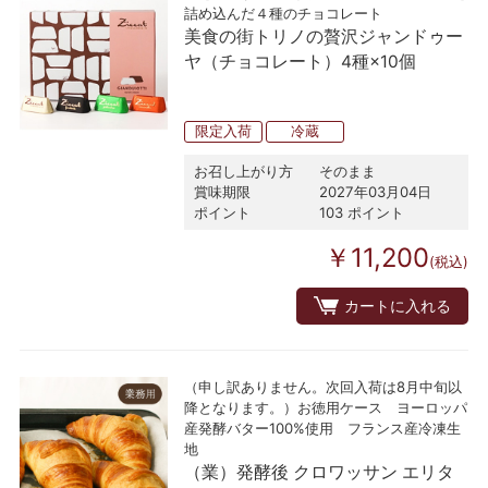
詰め込んだ４種のチョコレート
美食の街トリノの贅沢ジャンドゥー
ヤ（チョコレート）4種×10個
限定入荷
冷蔵
お召し上がり方
そのまま
賞味期限
2027年03月04日
ポイント
103 ポイント
￥11,200
(税込)
カートに入れる
（申し訳ありません。次回入荷は8月中旬以
降となります。）お徳用ケース ヨーロッパ
産発酵バター100%使用 フランス産冷凍生
地
（業）発酵後 クロワッサン エリタ