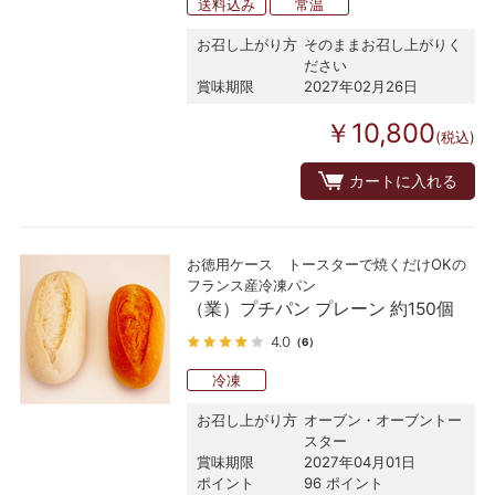
送料込み
常温
お召し上がり方
そのままお召し上がりく
ださい
賞味期限
2027年02月26日
￥10,800
(税込)
カートに入れる
お徳用ケース トースターで焼くだけOKの
フランス産冷凍パン
（業）プチパン プレーン 約150個
4.0
（6）
冷凍
お召し上がり方
オーブン・オーブントー
スター
賞味期限
2027年04月01日
ポイント
96 ポイント