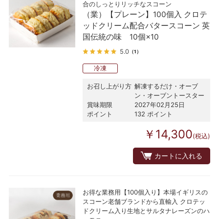
合のしっとりリッチなスコーン
（業）【プレーン】100個入 クロテ
ッドクリーム配合バタースコーン 英
国伝統の味 10個×10
5.0
（1）
冷凍
お召し上がり方
解凍するだけ・オーブ
ン・オーブントースター
賞味期限
2027年02月25日
ポイント
132 ポイント
￥14,300
(税込)
カートに入れる
お得な業務用【100個入り】本場イギリスの
スコーン老舗ブランドから直輸入 クロテッ
ドクリーム入り生地とサルタナレーズンのハ