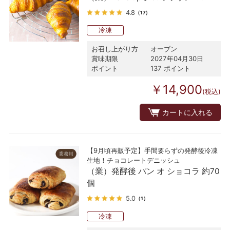
4.8
（17）
冷凍
お召し上がり方
オーブン
賞味期限
2027年04月30日
ポイント
137 ポイント
￥14,900
(税込)
カートに入れる
【9月頃再販予定】手間要らずの発酵後冷凍
生地！チョコレートデニッシュ
（業）発酵後 パン オ ショコラ 約70
個
5.0
（1）
冷凍