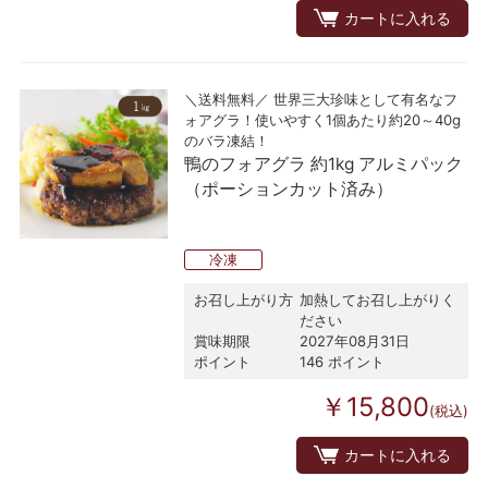
カートに入れる
＼送料無料／ 世界三大珍味として有名なフ
ォアグラ！使いやすく1個あたり約20～40g
のバラ凍結！
鴨のフォアグラ 約1kg アルミパック
（ポーションカット済み）
冷凍
お召し上がり方
加熱してお召し上がりく
ださい
賞味期限
2027年08月31日
ポイント
146 ポイント
￥15,800
(税込)
カートに入れる