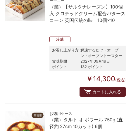
ーモニー
（業）【サルタナレーズン】100個
入 クロテッドクリーム配合バタース
コーン 英国伝統の味 10個×10
冷凍
お召し上がり方
解凍するだけ・オーブ
ン・オーブントースター
賞味期限
2027年09月19日
ポイント
132 ポイント
￥14,300
(税込)
カートに入れる
お徳用ケース
（業）タルト オ ポワール 750g (直
径約 27cm 10カット) 6個