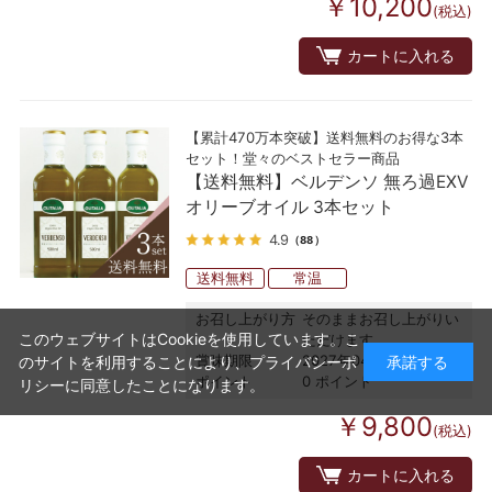
￥10,200
(税込)
カートに入れる
【累計470万本突破】送料無料のお得な3本
セット！堂々のベストセラー商品
【送料無料】ベルデンソ 無ろ過EXV
オリーブオイル 3本セット
4.9
（88）
送料無料
常温
お召し上がり方
そのままお召し上がりい
このウェブサイトはCookieを使用しています。こ
ただけます
賞味期限
2027年04月29日
のサイトを利用することにより、
プライバシーポ
承諾する
ポイント
0 ポイント
リシー
に同意したことになります。
￥9,800
(税込)
カートに入れる