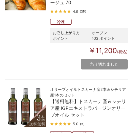
ージュ 70
4.8
（25）
冷凍
お召し上がり方
オーブン
ポイント
103 ポイント
￥11,200
(税込)
売り切れました
オリーブオイルトスカーナ産2本＆シチリア
産1本のセット
【送料無料】トスカーナ産＆シチリ
ア産 IGPエキストラバージンオリー
ブオイル セット
5.0
（2）