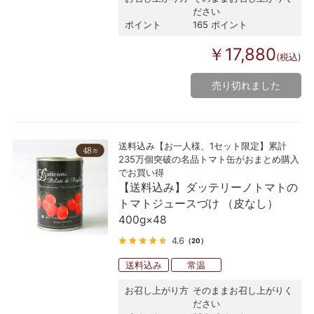
ださい
ポイント
165 ポイント
￥17,880
(税込)
売り切れました
送料込み【お一人様、1セット限定】累計
235万個突破の名品トマト缶がおまとめ購入
でお買い得
【送料込み】ダッテリーノトマトの
トマトジュースづけ （皮なし）
400g×48
4.6
（20）
送料込み
常温
お召し上がり方
そのままお召し上がりく
ださい