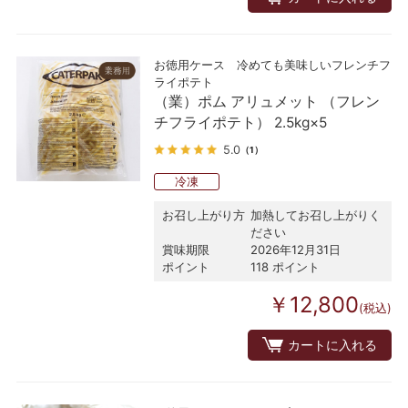
お徳用ケース 冷めても美味しいフレンチフ
ライポテト
（業）ポム アリュメット （フレン
チフライポテト） 2.5kg×5
5.0
（1）
冷凍
お召し上がり方
加熱してお召し上がりく
ださい
賞味期限
2026年12月31日
ポイント
118 ポイント
￥12,800
(税込)
カートに入れる