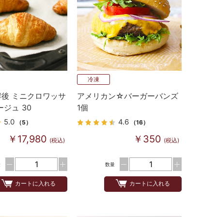
冷凍
後 ミニクロワッサ
アメリカン☆バーガーバンズ
ージュ 30
1個
5.0
4.6
（5）
（16）
￥17,980
￥350
(税込)
(税込)
量
数量
カートに入れる
カートに入れる