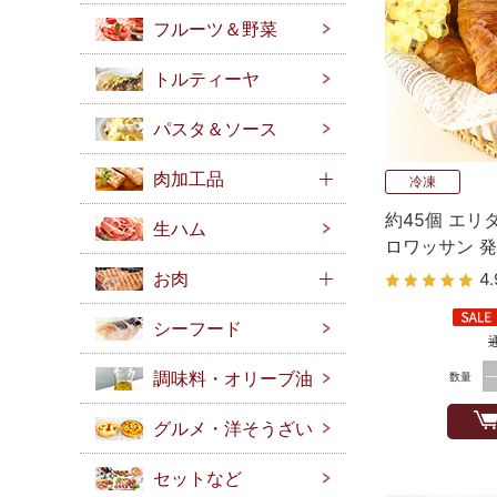
フルーツ＆野菜
トルティーヤ
パスタ＆ソース
肉加工品
冷凍
約45個 エリ
生ハム
ロワッサン 発
お肉
4.
シーフード
調味料・オリーブ油
数量
グルメ・洋そうざい
セットなど