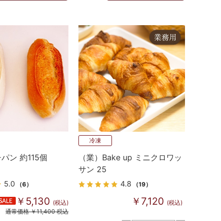
冷凍
パン 約115個
（業）Bake up ミニクロワッ
サン 25
5.0
4.8
（6）
（19）
￥5,130
￥7,120
(税込)
(税込)
通常価格 ￥11,400 税込