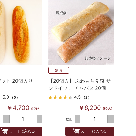
冷凍
ット 20個入り
【20個入】 ふわもち食感 サ
ンドイッチ チャバタ 20個
5.0
4.5
（5）
（2）
￥4,700
￥6,200
(税込)
(税込)
量
数量
カートに入れる
カートに入れる