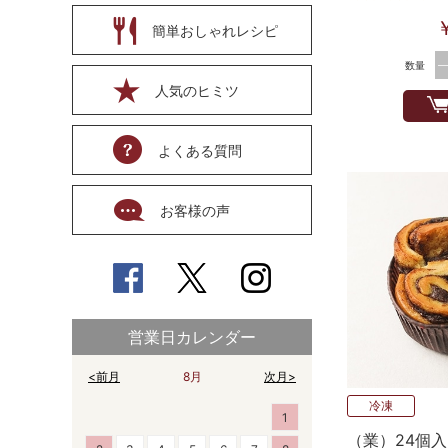
簡単おしゃれレシピ
数量
人気のヒミツ
よくある質問
お客様の声
営業日カレンダー
<前月
8月
次月>
冷凍
1
（業）24個入