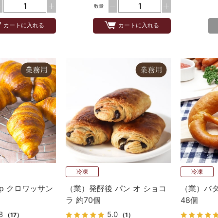
数量
カートに入れる
カートに入れる
冷凍
冷凍
up クロワッサン
（業）発酵後 パン オ ショコ
（業）バ
ラ 約70個
48個
8
5.0
（17）
（1）