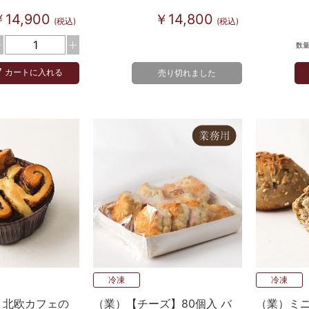
￥14,900
￥14,800
(税込)
(税込)
数
カートに入れる
売り切れました
冷凍
冷凍
 北欧カフェの
（業）【チーズ】80個入 バ
（業）ミニ