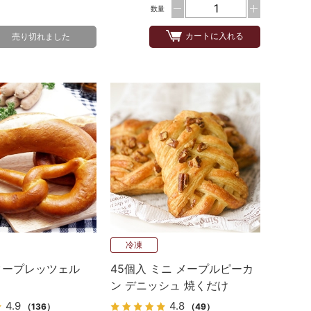
数量
カートに入れる
売り切れました
冷凍
タープレッツェル
45個入 ミニ メープルピーカ
ン デニッシュ 焼くだけ
4.9
4.8
（136）
（49）