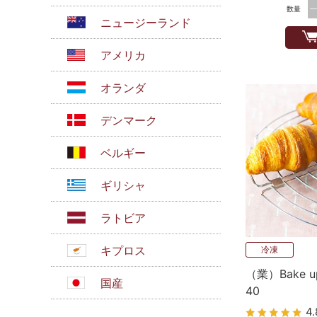
数量
ニュージーランド
アメリカ
オランダ
デンマーク
ベルギー
ギリシャ
ラトビア
キプロス
冷凍
（業）Bake 
国産
40
4.