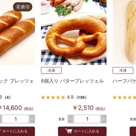
冷凍
冷凍
ック プレッツェ
6個入り バタープレッツェル
ハーフバゲ
8
4.9
（4）
（136）
￥14,600
￥2,510
(税込)
(税込)
数量
数
カートに入れる
カートに入れる