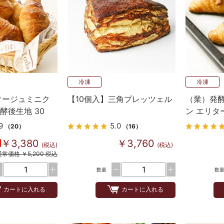
冷凍
冷凍
タージュミニク
【10個入】三角プレッツェル
（業）発酵
酵後生地 30
ン エリタ
9
5.0
（20）
（16）
￥3,380
￥3,760
(税込)
(税込)
通常価格 ￥5,200 税込
数量
数
カートに入れる
カートに入れる