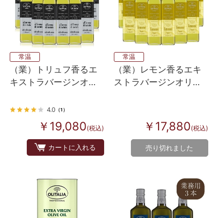
常温
常温
（業）トリュフ香るエ
（業）レモン香るエキ
キストラバージンオリ
ストラバージンオリー
ーブオイル 12本入
ブオイル 12本入り
4.0
（1）
￥19,080
￥17,880
(税込)
(税込)
カートに入れる
売り切れました