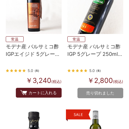
常温
常温
モデナ産 バルサミコ酢
モデナ産 バルサミコ酢
IGPエイジド 5グレープ
IGP 5グレープ 250ml
グレード 250ml
（オリタリアブラン
ド）
5.0
5.0
（5）
（5）
￥3,240
￥2,800
(税込)
(税込)
カートに入れる
売り切れました