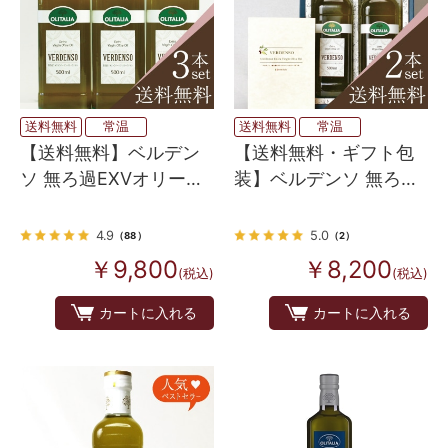
送料無料
常温
送料無料
常温
【送料無料】ベルデン
【送料無料・ギフト包
ソ 無ろ過EXVオリーブ
装】ベルデンソ 無ろ過
オイル 3本セット
EXVオリーブオイル 2
本セット（箱入り）
4.9
5.0
（88）
（2）
￥9,800
￥8,200
(税込)
(税込)
カートに入れる
カートに入れる