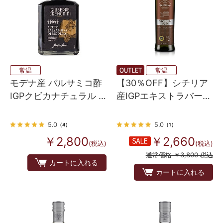
常温
常温
モデナ産 バルサミコ酢
【30％OFF】シチリア
IGPクビカナチュラル 5
産IGPエキストラバージ
グレープグレード
ンオリーブオイル
250ml
5.0
5.0
（4）
（1）
￥2,800
￥2,660
(税込)
(税込)
通常価格 ￥3,800 税込
カートに入れる
カートに入れる