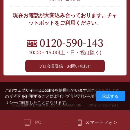
現在お電話が大変込み合っております。チャ
ットボットをご利用ください。
10:00～15:00
(土・日・祝は除く)
プロ会員登録・お問い合わせ
このウェブサイトはCookieを使用しています。こ
当サイト上に掲載された文章、画像等を許可なく利用する事を禁じます。
本文中に記載されている製品名等は、各社商標または登録商標です。
のサイトを利用することにより、
プライバシーポ
承諾する
リシー
に同意したことになります。
Copyright © DINING PLUS CORPORATION Other photo credit
PC
スマートフォン