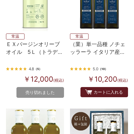
常温
常温
ＥＸバージンオリーブ
（業）単一品種 ノチェ
オイル 5Ｌ（トラディ
ッラーラ イタリア産
ツィオナーレ）
100% EXVオリーブオイ
ル ３本入り
4.8
5.0
（5）
（10）
￥12,000
￥10,200
(税込)
(税込)
カートに入れる
売り切れました