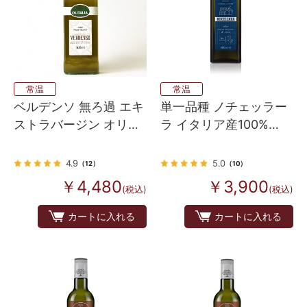
常温
常温
ベルデンソ 無ろ過 エキ
単一品種 ノチェッラー
ストラバージン オリー
ラ イタリア産100%
ブオイル 500ml オリタ
EXVオリーブオイル
リア
4.9
5.0
（12）
（10）
￥4,480
￥3,900
(税込)
(税込)
カートに入れる
カートに入れる