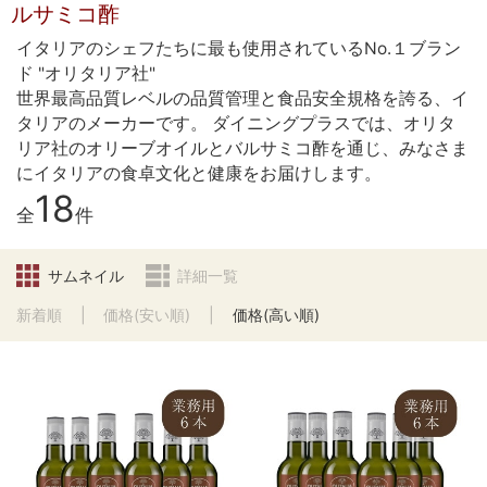
ルサミコ酢
イタリアのシェフたちに最も使用されているNo.１ブラン
ド "オリタリア社"
世界最高品質レベルの品質管理と食品安全規格を誇る、イ
タリアのメーカーです。 ダイニングプラスでは、オリタ
リア社のオリーブオイルとバルサミコ酢を通じ、みなさま
にイタリアの食卓文化と健康をお届けします。
18
全
件
サムネイル
詳細一覧
新着順
価格(安い順)
価格(高い順)