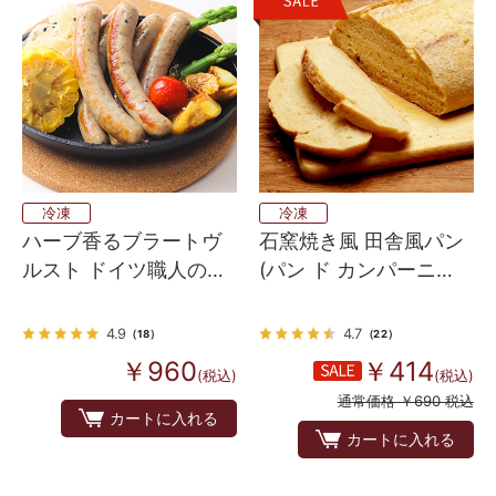
冷凍
冷凍
ハーブ香るブラートヴ
石窯焼き風 田舎風パン
ルスト ドイツ職人の細
(パン ド カンパーニ
挽き 焼きソーセージ
ュ）
4.9
4.7
（18）
（22）
￥960
￥414
(税込)
(税込)
通常価格 ￥690 税込
カートに入れる
カートに入れる