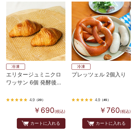
冷凍
冷凍
エリタージュミニクロ
プレッツェル 2個入り
ワッサン 6個 発酵後生
地
4.9
4.9
（20）
（45）
￥690
￥760
(税込)
(税込)
カートに入れる
カートに入れる