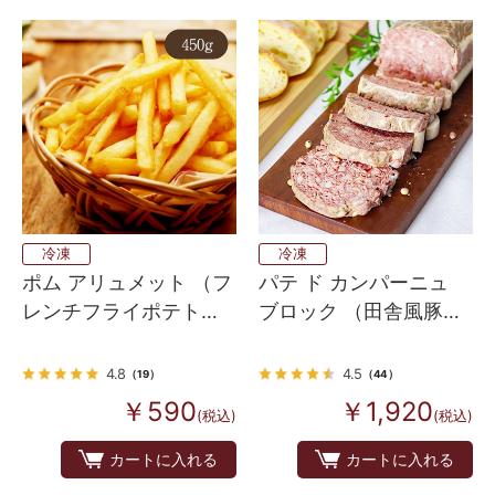
冷凍
冷凍
ポム アリュメット （フ
パテ ド カンパーニュ
レンチフライポテト）
ブロック （田舎風豚肉
450ｇ
のパテ） スタンダード
4.8
4.5
（19）
（44）
￥590
￥1,920
(税込)
(税込)
カートに入れる
カートに入れる