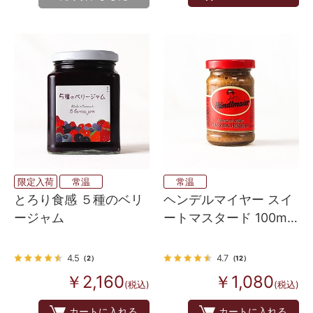
限定入荷
常温
常温
とろり食感 ５種のベリ
ヘンデルマイヤー スイ
ージャム
ートマスタード 100ml
（瓶入り）
4.5
4.7
（2）
（12）
￥2,160
￥1,080
(税込)
(税込)
カートに入れる
カートに入れる