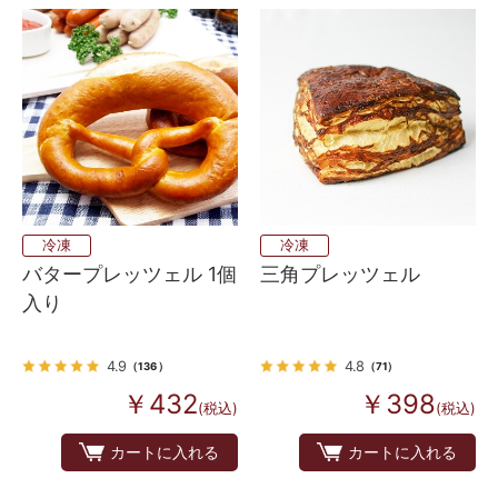
冷凍
冷凍
バタープレッツェル 1個
三角プレッツェル
入り
4.9
4.8
（136）
（71）
￥432
￥398
(税込)
(税込)
カートに入れる
カートに入れる