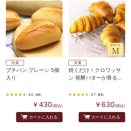
冷凍
冷凍
プチパン プレーン 5個
焼くだけ！クロワッサ
入り
ン 発酵バターが香るフ
ランス産 Bake up生地
5個入り
4.9
4.7
（24）
（63）
￥430
￥630
(税込)
(税込)
カートに入れる
カートに入れる