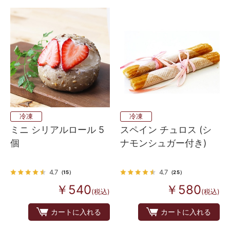
冷凍
冷凍
ミニ シリアルロール 5
スペイン チュロス (シ
個
ナモンシュガー付き)
4.7
4.7
（15）
（25）
￥540
￥580
(税込)
(税込)
カートに入れる
カートに入れる