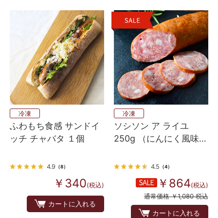
冷凍
冷凍
ふわもち食感 サンドイ
ソシソン ア ライユ
ッチ チャバタ １個
250g （にんにく風味の
ソーセージ）
4.9
4.5
（8）
（4）
￥340
￥864
(税込)
(税込)
通常価格 ￥1,080 税込
カートに入れる
カートに入れる