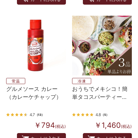
常温
冷凍
グルメソース カレー
おうちでメキシコ！簡
（カレーケチャップ）
単タコスパーティーセ
ット
4.7
4.8
（13）
（5）
￥794
￥1,460
(税込)
(税込)