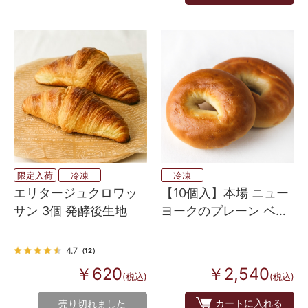
限定入荷
冷凍
冷凍
エリタージュクロワッ
【10個入】本場 ニュー
サン 3個 発酵後生地
ヨークのプレーン ベー
グル
4.7
（12）
￥620
￥2,540
(税込)
(税込)
カートに入れる
売り切れました