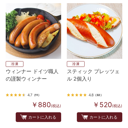
冷凍
冷凍
ウィンナー ドイツ職人
スティック プレッツェ
の謹製ウィンナー
ル 2個入り
4.7
4.8
（11）
（32）
￥880
￥520
(税込)
(税込)
カートに入れる
カートに入れる