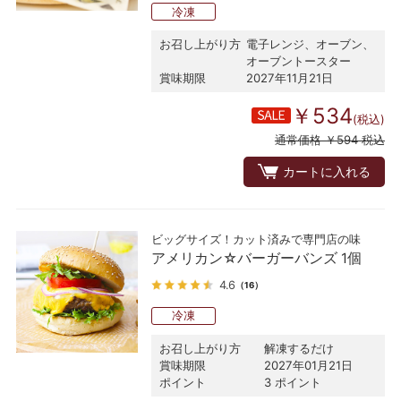
冷凍
お召し上がり方
電子レンジ、オーブン、
オーブントースター
賞味期限
2027年11月21日
￥534
(税込)
通常価格 ￥594 税込
カートに入れる
ビッグサイズ！カット済みで専門店の味
アメリカン☆バーガーバンズ 1個
4.6
（16）
冷凍
お召し上がり方
解凍するだけ
賞味期限
2027年01月21日
ポイント
3 ポイント