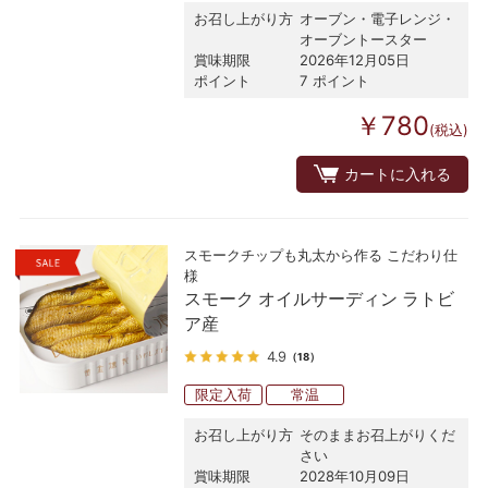
お召し上がり方
オーブン・電子レンジ・
オーブントースター
賞味期限
2026年12月05日
ポイント
7 ポイント
￥780
(税込)
カートに入れる
スモークチップも丸太から作る こだわり仕
様
スモーク オイルサーディン ラトビ
ア産
4.9
（18）
限定入荷
常温
お召し上がり方
そのままお召上がりくだ
さい
賞味期限
2028年10月09日