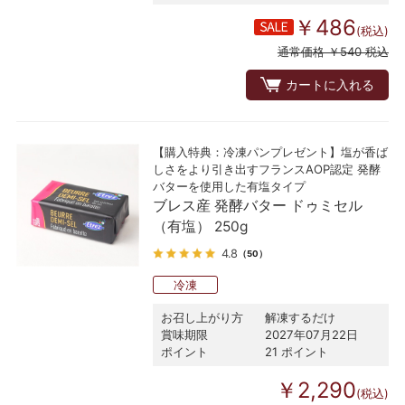
￥486
(税込)
通常価格 ￥540 税込
カートに入れる
【購入特典：冷凍パンプレゼント】塩が香ば
しさをより引き出すフランスAOP認定 発酵
バターを使用した有塩タイプ
ブレス産 発酵バター ドゥミセル
（有塩） 250g
4.8
（50）
冷凍
お召し上がり方
解凍するだけ
賞味期限
2027年07月22日
ポイント
21 ポイント
￥2,290
(税込)