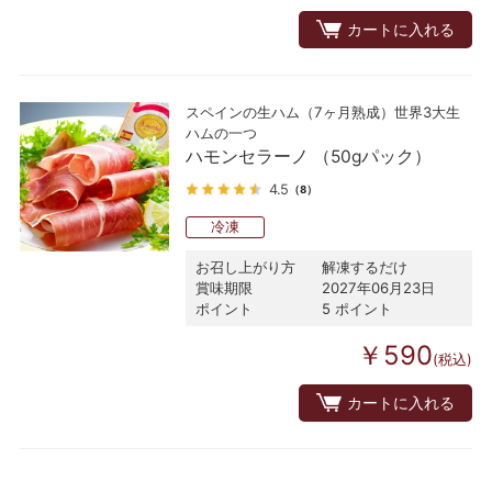
カートに入れる
スペインの生ハム（7ヶ月熟成）世界3大生
ハムの一つ
ハモンセラーノ （50gパック）
4.5
（8）
冷凍
お召し上がり方
解凍するだけ
賞味期限
2027年06月23日
ポイント
5 ポイント
￥590
(税込)
カートに入れる