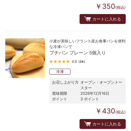
￥350
(税込)
カートに入れる
小麦が美味しいフランス産お食事パンを便利
な冷凍パンで
プチパン プレーン 5個入り
4.9
（24）
冷凍
お召し上がり方
オーブン・オーブントー
スター
賞味期限
2026年12月16日
ポイント
3 ポイント
￥430
(税込)
カートに入れる