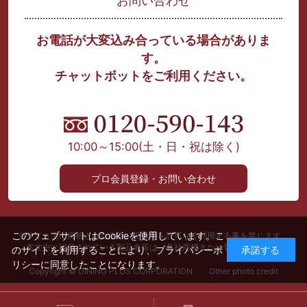
お問い合わせ
お電話が大変込み合っている場合がありま
す。
チャットボットをご利用ください。
10:00～15:00
(土・日・祝は除く)
プロ会員登録・お問い合わせ
このウェブサイトはCookieを使用しています。こ
当サイト上に掲載された文章、画像等を許可なく利用する事を禁じます。
本文中に記載されている製品名等は、各社商標または登録商標です。
のサイトを利用することにより、
プライバシーポ
承諾する
リシー
に同意したことになります。
Copyright © DINING PLUS CORPORATION Other photo credit