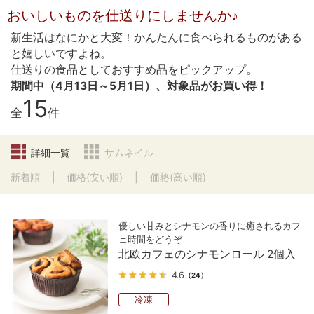
おいしいものを仕送りにしませんか♪
新生活はなにかと大変！かんたんに食べられるものがある
と嬉しいですよね。
仕送りの食品としておすすめ品をピックアップ。
期間中（4月13日～5月1日）、対象品がお買い得！
15
全
件
詳細一覧
サムネイル
新着順
価格(安い順)
価格(高い順)
優しい甘みとシナモンの香りに癒されるカフ
ェ時間をどうぞ
北欧カフェのシナモンロール 2個入
4.6
（24）
冷凍