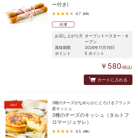
ー付き)
4.7
（25）
冷凍
お召し上がり方
オーブントースター・オ
ーブン
賞味期限
2026年11月19日
ポイント
5 ポイント
￥580
(税込)
カートに入れる
3種のチーズがなめらかにとろけるフランス
産キッシュ
3種のチーズのキッシュ（タルトフ
ロマージュサレ）
4.5
（26）