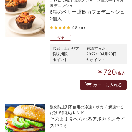
テレビで紹介 北欧デンマーク産の手作り冷
凍デニッシュ
6種のベリー 北欧カフェデニッシュ
2個入
4.8
（11）
冷凍
お召し上がり方
解凍するだけ
賞味期限
2027年04月23日
ポイント
6 ポイント
￥720
(税込)
カートに入れる
酸化防止剤不使用の冷凍アボカド 解凍する
だけで多彩なレシピに
そのまま食べられるアボカドスライ
ス130ｇ