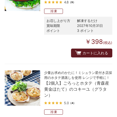
4.8
（9）
冷凍
お召し上がり方
解凍するだけ
賞味期限
2027年10月31日
ポイント
3 ポイント
￥398
(税込)
カートに入れる
少量お求めのかたに！ミシュラン星付き店採
用のホタテ酒蒸しを使用 レンジで手軽に！
【2個入】ごろっとホタテ（青森産
黄金ほたて）のコキーユ（グラタ
ン）
5.0
（4）
冷凍