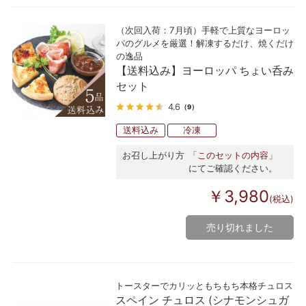
（次回入荷：7月頃）手軽で上質なヨーロッ
パのグルメを厳選！解凍するだけ、焼くだけ
の逸品
【送料込み】ヨーロッパ ちょい呑み
セット
4.6
（9）
送料込み
冷凍
お召し上がり方
「このセットの内容」
にてご確認ください。
￥3,980
(税込)
売り切れました
トースターでカリッともちもち本格チュロス
スペイン チュロス (シナモンシュガ