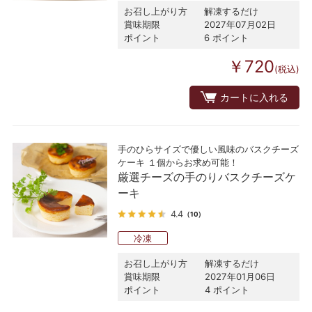
お召し上がり方
解凍するだけ
賞味期限
2027年07月02日
ポイント
6 ポイント
￥720
(税込)
カートに入れる
手のひらサイズで優しい風味のバスクチーズ
ケーキ １個からお求め可能！
厳選チーズの手のりバスクチーズケ
ーキ
4.4
（10）
冷凍
お召し上がり方
解凍するだけ
賞味期限
2027年01月06日
ポイント
4 ポイント