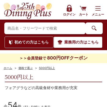
ログイン
カート
メニュー
初めて
の方はこちら
業務用
の方はこちら
800円OFFクーポン
＞＞会員登録で
ホーム
>
価格で選ぶ
>
5000円以上
5000円以上
フォアグラなどの高級食材や業務用が充実
54
全
件
（51～54件）を表示