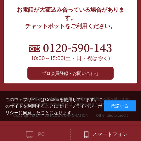
お電話が大変込み合っている場合がありま
す。
チャットボットをご利用ください。
10:00～15:00
(土・日・祝は除く)
プロ会員登録・お問い合わせ
このウェブサイトはCookieを使用しています。こ
当サイト上に掲載された文章、画像等を許可なく利用する事を禁じます。
本文中に記載されている製品名等は、各社商標または登録商標です。
のサイトを利用することにより、
プライバシーポ
承諾する
リシー
に同意したことになります。
Copyright © DINING PLUS CORPORATION Other photo credit
PC
スマートフォン