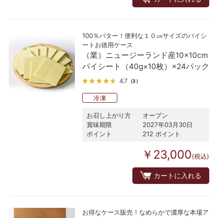
100％バター！便利な１０㎝サイズのパイシ
ートお徳用ケース
（業）ニュージーランド産10×10cm
パイシート（40g×10枚）×24パック
4.7
（3）
冷凍
お召し上がり方
オーブン
賞味期限
2027年03月30日
ポイント
212 ポイント
￥23,000
(税込)
カートに入れる
お得なケース販売！なめらかで濃厚な本場ア