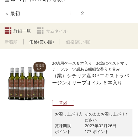
最初
1
2
詳細一覧
サムネイル
新着順
価格(安い順)
価格(高い順)
お徳用ケース６本入り！お魚にベストマッ
チ！フルーツ感ある繊細な香りと甘み
（業）シチリア産IGPエキストラバ
ージンオリーブオイル ６本入り
常温
お召し上がり方
そのままお召し上がりく
ださい
賞味期限
2027年02月26日
ポイント
177 ポイント