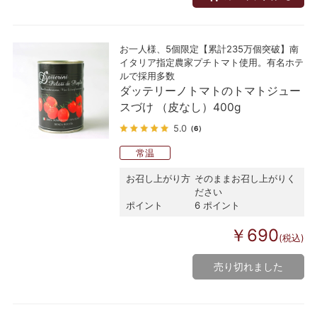
お一人様、5個限定【累計235万個突破】南
イタリア指定農家プチトマト使用。有名ホテ
ルで採用多数
ダッテリーノトマトのトマトジュー
スづけ （皮なし）400g
5.0
（6）
常温
お召し上がり方
そのままお召し上がりく
ださい
ポイント
6 ポイント
￥690
(税込)
売り切れました