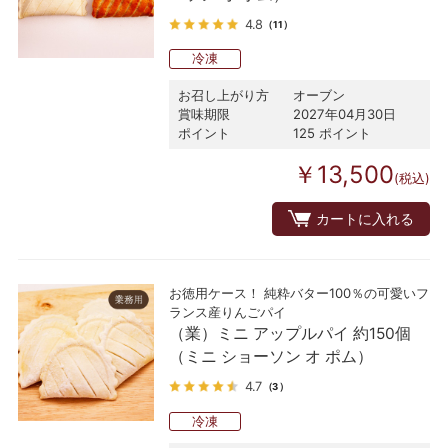
4.8
（11）
冷凍
お召し上がり方
オーブン
賞味期限
2027年04月30日
ポイント
125 ポイント
￥13,500
(税込)
カートに入れる
お徳用ケース！ 純粋バター100％の可愛いフ
ランス産りんごパイ
（業）ミニ アップルパイ 約150個
（ミニ ショーソン オ ポム）
4.7
（3）
冷凍