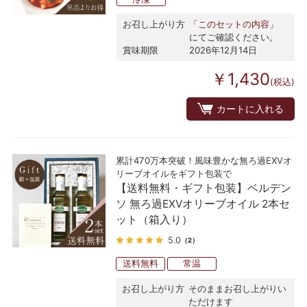
お召し上がり方
「このセットの内容」
にてご確認ください。
賞味期限
2026年12月14日
￥1,430
(税込)
カートに入れる
累計470万本突破！風味豊かな無ろ過EXVオ
リーブオイルをギフト包装で
【送料無料・ギフト包装】ベルデン
ソ 無ろ過EXVオリーブオイル 2本セ
ット（箱入り）
5.0
（2）
送料無料
常温
お召し上がり方
そのままお召し上がりい
ただけます