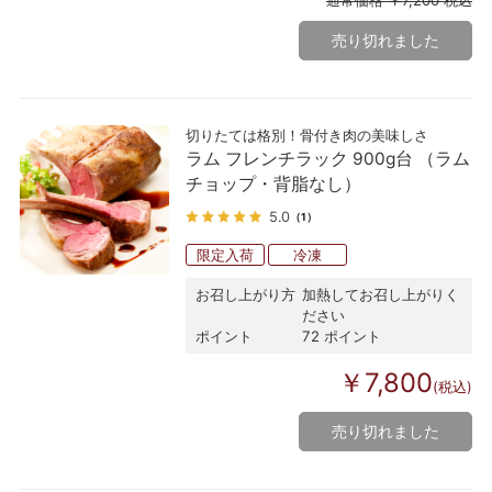
売り切れました
切りたては格別！骨付き肉の美味しさ
ラム フレンチラック 900g台 （ラム
チョップ・背脂なし）
5.0
（1）
限定入荷
冷凍
お召し上がり方
加熱してお召し上がりく
ださい
ポイント
72 ポイント
￥7,800
(税込)
売り切れました