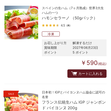
スペインの生ハム（7ヶ月熟成）世界3大生
ハムの一つ
ハモンセラーノ （50gパック）
4.5
（8）
冷凍
お召し上がり方
解凍するだけ
賞味期限
2027年06月23日
ポイント
5 ポイント
￥590
(税込)
カートに入れる
日本初！IGPとバイヨンヌハム協会に認可の
名誉
フランス伝統生ハム IGP ジャンボン
ド バイヨンヌ 200g