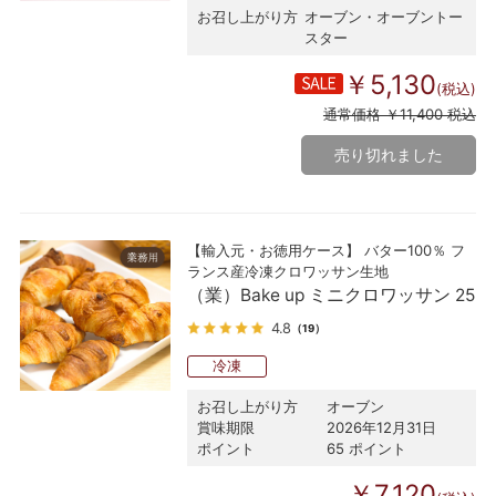
お召し上がり方
オーブン・オーブントー
スター
￥5,130
(税込)
通常価格 ￥11,400 税込
売り切れました
【輸入元・お徳用ケース】 バター100％ フ
ランス産冷凍クロワッサン生地
（業）Bake up ミニクロワッサン 25
4.8
（19）
冷凍
お召し上がり方
オーブン
賞味期限
2026年12月31日
ポイント
65 ポイント
￥7,120