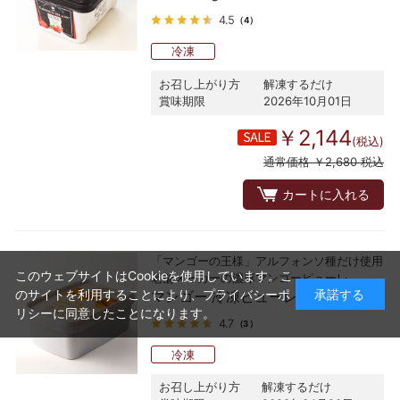
4.5
（4）
冷凍
お召し上がり方
解凍するだけ
賞味期限
2026年10月01日
￥2,144
(税込)
通常価格 ￥2,680 税込
カートに入れる
「マンゴーの王様」アルフォンソ種だけ使用
このウェブサイトはCookieを使用しています。こ
老舗メーカーの濃厚マンゴーピューレ
のサイトを利用することにより、
プライバシーポ
承諾する
マンゴー 冷凍ピューレ 1kg
リシー
に同意したことになります。
4.7
（3）
冷凍
お召し上がり方
解凍するだけ