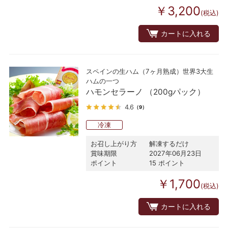
￥3,200
(税込)
カートに入れる
スペインの生ハム（7ヶ月熟成）世界3大生
ハムの一つ
ハモンセラーノ （200gパック）
4.6
（9）
冷凍
お召し上がり方
解凍するだけ
賞味期限
2027年06月23日
ポイント
15 ポイント
￥1,700
(税込)
カートに入れる