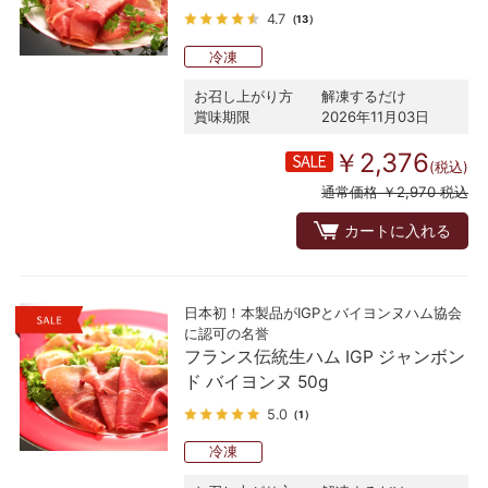
4.7
（13）
冷凍
お召し上がり方
解凍するだけ
賞味期限
2026年11月03日
￥2,376
(税込)
通常価格 ￥2,970 税込
カートに入れる
日本初！本製品がIGPとバイヨンヌハム協会
に認可の名誉
フランス伝統生ハム IGP ジャンボン
ド バイヨンヌ 50g
5.0
（1）
冷凍