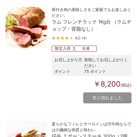
骨付き肉の美味しさをご家庭でもお楽しみく
ださい。
ラム フレンチラック 1Kg台 （ラムチ
ョップ・背脂なし）
4.0
（1）
限定入荷
冷凍
お召し上がり方
加熱してお召し上がりく
ださい
ポイント
75 ポイント
￥8,200
(税込)
売り切れました
柔らかなフィレとサーロインは仔牛肉ならで
はの繊細な肉質と味わい
仔牛 Ｔボーンステーキ 300g（2個