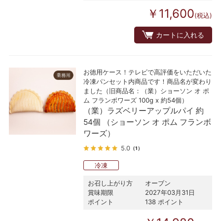
￥11,600
(税込)
カートに入れる
お徳用ケース！テレビで高評価をいただいた
冷凍パンセット内商品です！商品名が変わり
ました（旧商品名：（業）ショーソン オ ポ
ム フランボワーズ 100g x 約54個）
（業）ラズベリーアップルパイ 約
54個 （ショーソン オ ポム フランボ
ワーズ）
5.0
（1）
冷凍
お召し上がり方
オーブン
賞味期限
2027年03月31日
ポイント
138 ポイント