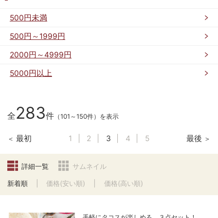
500円未満
500円～1999円
2000円～4999円
5000円以上
283
全
件
（101～150件）を表示
最初
1
2
3
4
5
最後
詳細一覧
サムネイル
新着順
価格(安い順)
価格(高い順)
手軽にタコスが楽しめる、３点セット！