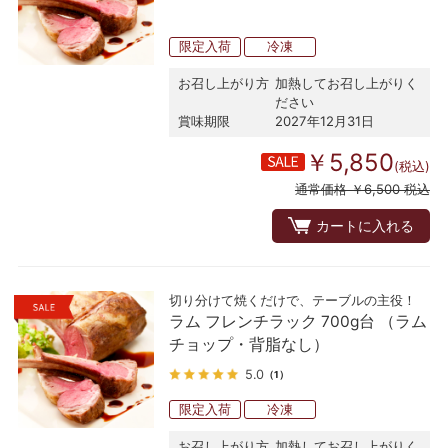
限定入荷
冷凍
お召し上がり方
加熱してお召し上がりく
ださい
賞味期限
2027年12月31日
￥5,850
(税込)
通常価格 ￥6,500 税込
カートに入れる
切り分けて焼くだけで、テーブルの主役！
ラム フレンチラック 700g台 （ラム
チョップ・背脂なし）
5.0
（1）
限定入荷
冷凍
お召し上がり方
加熱してお召し上がりく