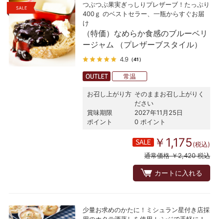
つぶつぶ果実ぎっしりプレザーブ！たっぷり
400ｇ のベストセラー、一瓶からすぐお届
け
（特価）なめらか食感のブルーベリ
ージャム （プレザーブスタイル）
4.9
（41）
常温
お召し上がり方
そのままお召し上がりく
ださい
賞味期限
2027年11月25日
ポイント
0 ポイント
￥1,175
(税込)
通常価格 ￥2,420 税込
カートに入れる
少量お求めのかたに！ミシュラン星付き店採
用のホタテ酒蒸しを使用 レンジで手軽に！