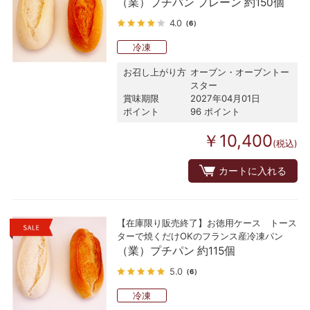
（業）プチパン プレーン 約150個
4.0
（6）
冷凍
お召し上がり方
オーブン・オーブントー
スター
賞味期限
2027年04月01日
ポイント
96 ポイント
￥10,400
(税込)
カートに入れる
【在庫限り販売終了】お徳用ケース トース
ターで焼くだけOKのフランス産冷凍パン
（業）プチパン 約115個
5.0
（6）
冷凍