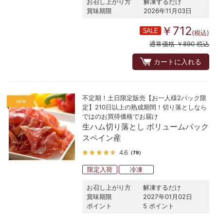
お召し上がり方
解凍するだけ
賞味期限
2026年11月03日
￥712
(税込)
通常価格 ￥890 税込
カートに入れる
不定期！土日限定販売【お一人様2パック限
定】210日以上の熟成期間！切り落としなら
ではのお買得価格でお届け
生ハム切り落とし ボリュームパック
スペイン産
4.6
（79）
限定入荷
冷凍
お召し上がり方
解凍するだけ
賞味期限
2027年01月02日
ポイント
5 ポイント