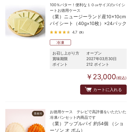
100％バター！便利な１０㎝サイズのパイシ
ートお徳用ケース
（業）ニュージーランド産10×10cm
パイシート（40g×10枚）×24パック
4.7
（3）
冷凍
お召し上がり方
オーブン
賞味期限
2027年03月30日
ポイント
212 ポイント
￥23,000
(税込)
カートに入れる
お徳用ケース テレビで高評価をいただいた
冷凍パンセット内商品です
（業）アップルパイ 約54個 （ショ
ーソン オ ポム）