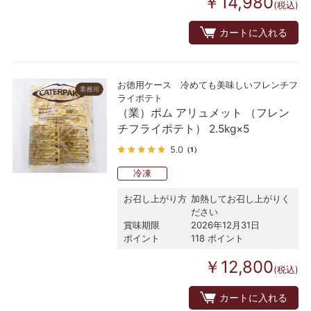
￥14,980
(税込)
カートに入れる
お徳用ケース 冷めても美味しいフレンチフ
ライポテト
（業）ポム アリュメット （フレン
チフライポテト） 2.5kg×5
5.0
（1）
冷凍
お召し上がり方
加熱してお召し上がりく
ださい
賞味期限
2026年12月31日
ポイント
118 ポイント
￥12,800
(税込)
カートに入れる