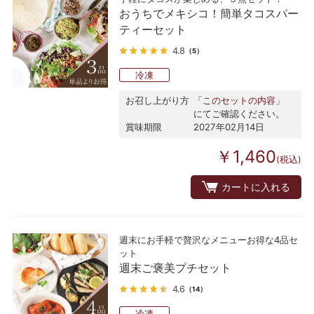
おうちでメキシコ！簡単タコスパー
ティーセット
4.8
（5）
冷凍
お召し上がり方
「このセットの内容」
にてご確認ください。
賞味期限
2027年02月14日
￥1,460
(税込)
カートに入れる
週末にお手軽で贅沢なメニューお得な4品セ
ット
週末ご褒美プチセット
4.6
（14）
冷凍