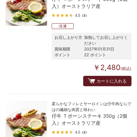
入）オーストラリア産
4.5
（2）
冷凍
お召し上がり方
加熱してお召し上がりく
ださい
賞味期限
2027年01月31日
ポイント
22 ポイント
￥2,480
(税込)
カートに入れる
柔らかなフィレとサーロインは仔牛肉ならで
はの繊細な肉質と味わい
仔牛 Ｔボーンステーキ 350g（2個
入）オーストラリア産
4.5
（2）