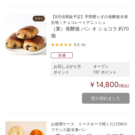
【9月頃再販予定】手間要らずの発酵後冷凍
生地！チョコレートデニッシュ
（業）発酵後 パン オ ショコラ 約70
個
5.0
（1）
冷凍
お召し上がり方
オーブン
ポイント
137 ポイント
￥14,800
(税込)
売り切れました
お徳用ケース トースターで焼くだけOKの
フランス産冷凍パン