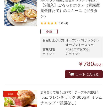
【2個入】ごろっとホタテ（青森産
黄金ほたて）のコキーユ（グラタ
ン）
5.0
（4）
冷凍
お召し上がり方
オーブン・電子レンジ・
オーブントースター
賞味期限
2026年12月05日
ポイント
7 ポイント
￥780
(税込)
カートに入れる
切り分けて焼くだけで、テーブルの主役！
ラム フレンチラック 600g台 （ラム
チョップ・背脂なし）