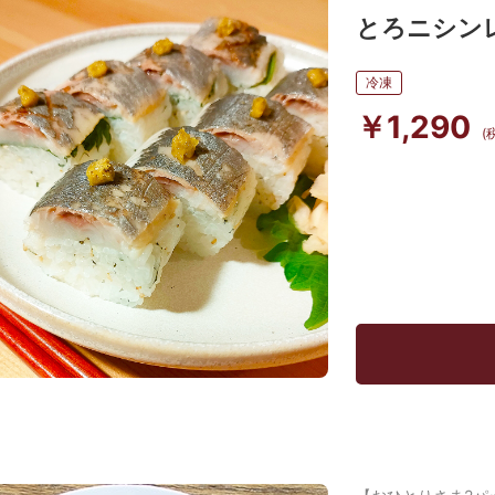
とろニシン
冷凍
￥1,290
(