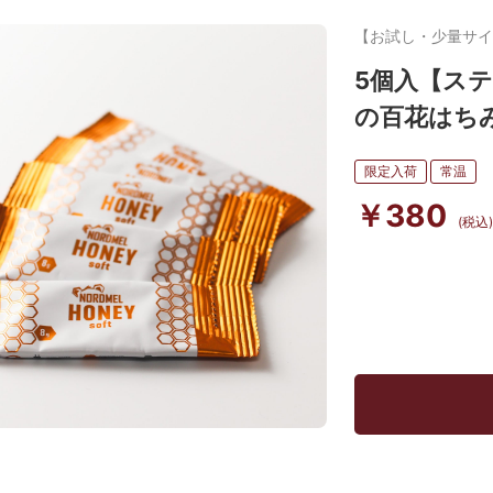
【お試し・少量サイ
5個入【ス
の百花はちみ
限定入荷
常温
￥380
(税込)