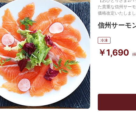
【おひとりさま2パ
た貴重な信州サーモ
価格改定いたしまし
信州サーモン
冷凍
￥1,690
(