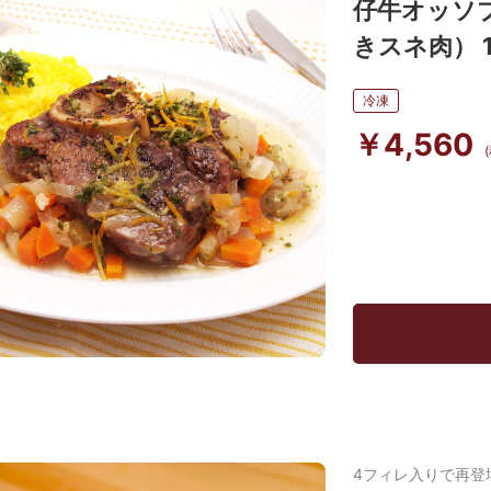
仔牛オッソ
きスネ肉） 1
冷凍
￥4,560
4フィレ入りで再登