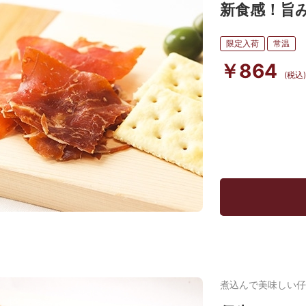
新食感！旨み
限定入荷
常温
￥864
(税込)
煮込んで美味しい仔