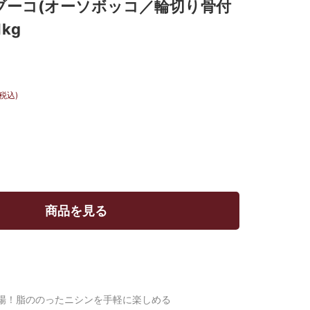
ブーコ(オーソボッコ／輪切り骨付
kg
(税込)
商品を見る
場！脂ののったニシンを手軽に楽しめる