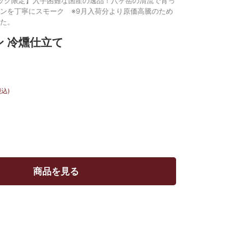
ック限定】入手困難な国産の逸品！八ヶ岳の清流で育っ
ンを丁寧にスモーク ※9月入荷分より原価高騰のため
た。
 冷燻仕立て
税込)
商品を見る