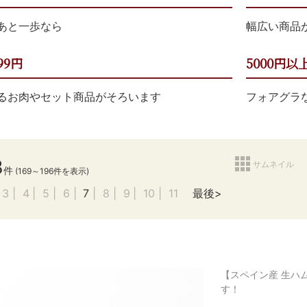
あと一歩なら
幅広い商品
99円
5000円以
るお肉やセット商品がそろいます
フォアグラ
3
サムネイル
件
(169～196件を表示)
3
4
5
6
7
8
9
10
11
最後
【スペイン産 生ハ
す！