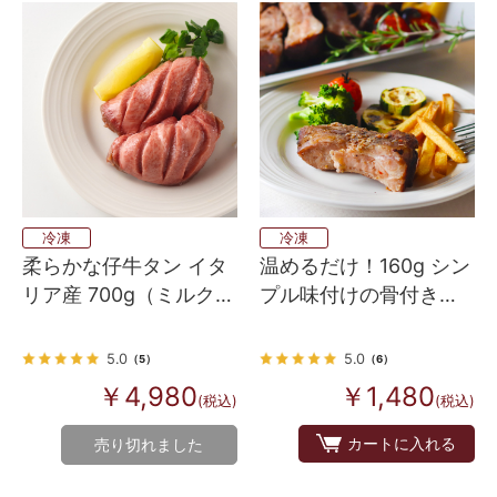
冷凍
冷凍
柔らかな仔牛タン イタ
温めるだけ！160g シン
リア産 700g（ミルクフ
プル味付けの骨付き豚
ェッドヴィール スキン
バックリブ ハーフサイ
レスタン）
ズ （スペアリブ）
5.0
5.0
（5）
（6）
￥4,980
￥1,480
(税込)
(税込)
カートに入れる
売り切れました