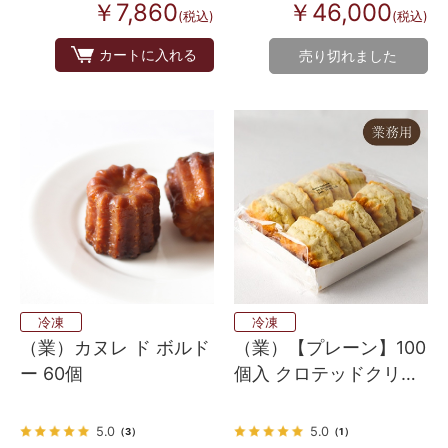
￥7,860
￥46,000
(税込)
(税込)
カートに入れる
売り切れました
冷凍
冷凍
（業）カヌレ ド ボルド
（業）【プレーン】100
ー 60個
個入 クロテッドクリー
ム配合バタースコーン
英国伝統の味 10個×10
5.0
5.0
（3）
（1）