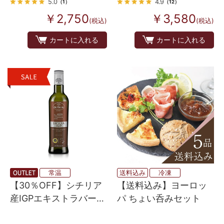
5.0
4.9
（1）
（12）
￥2,750
￥3,580
(税込)
(税込)
カートに入れる
カートに入れる
常温
送料込み
冷凍
【30％OFF】シチリア
【送料込み】ヨーロッ
産IGPエキストラバージ
パ ちょい呑みセット
ンオリーブオイル