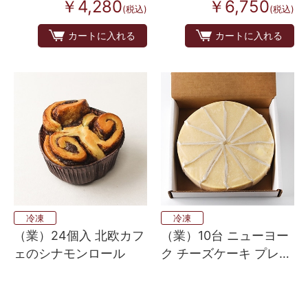
￥4,280
￥6,750
(税込)
(税込)
カートに入れる
カートに入れる
冷凍
冷凍
（業）24個入 北欧カフ
（業）10台 ニューヨー
ェのシナモンロール
ク チーズケーキ プレー
ン（直径約20cm 12カ
ット）