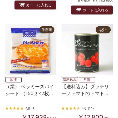
通常価格 ￥3,260 税込
カートに入れる
カートに入れる
冷凍
送料込み
常温
（業） ベラミーズパイ
【送料込み】ダッテリ
シート （150ｇ×2枚）
ーノトマトのトマトジ
×20
ュースづけ （皮なし）
400g×48
4.8
4.6
（8）
（20）
￥17,928
￥17,800