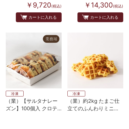
￥9,720
￥14,300
(税込)
(税込)
カートに入れる
カートに入れる
冷凍
冷凍
（業）【サルタナレー
（業）約2kg たまご仕
ズン】100個入 クロテ
立てのふんわりミニワ
ッドクリーム配合バタ
ッフル
ースコーン 英国伝統の