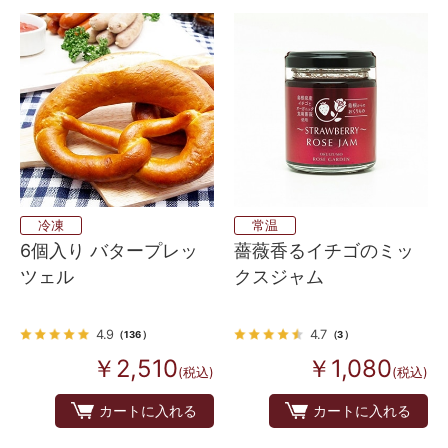
冷凍
常温
6個入り バタープレッ
薔薇香るイチゴのミッ
ツェル
クスジャム
4.9
4.7
（136）
（3）
￥2,510
￥1,080
(税込)
(税込)
カートに入れる
カートに入れる