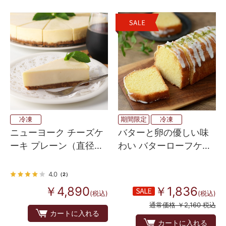
冷凍
期間限定
冷凍
ニューヨーク チーズケ
バターと卵の優しい味
ーキ プレーン（直径約
わい バターローフケー
20cm 12カット）
キ プレーン
4.0
（2）
￥4,890
￥1,836
(税込)
(税込)
通常価格 ￥2,160 税込
カートに入れる
カートに入れる