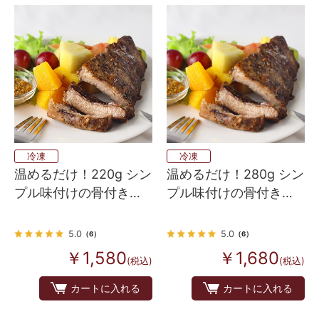
冷凍
冷凍
温めるだけ！220g シン
温めるだけ！280g シン
プル味付けの骨付き豚
プル味付けの骨付き豚
バックリブ ハーフサイ
バックリブ ハーフサイ
ズ （スペアリブ）
ズ （スペアリブ）
5.0
5.0
（6）
（6）
￥1,580
￥1,680
(税込)
(税込)
カートに入れる
カートに入れる