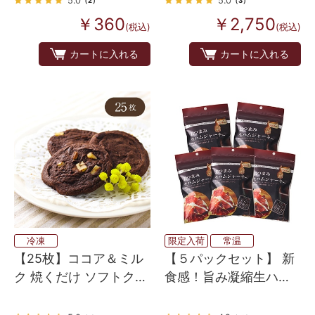
（2）
（3）
￥360
￥2,750
(税込)
(税込)
カートに入れる
カートに入れる
冷凍
限定入荷
常温
【25枚】ココア＆ミル
【５パックセット】 新
ク 焼くだけ ソフトクッ
食感！旨み凝縮生ハム
キー生地（アメリカン
ジャーキー 30g
ホームメイドタイプ）