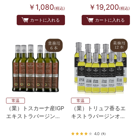
￥1,080
￥19,200
(税込)
(税込)
カートに入れる
カートに入れる
常温
常温
（業）トスカーナ産IGP
（業）トリュフ香るエ
エキストラバージンオ
キストラバージンオリ
リーブオイル ６本入り
ーブオイル 12本入
4.0
（1）