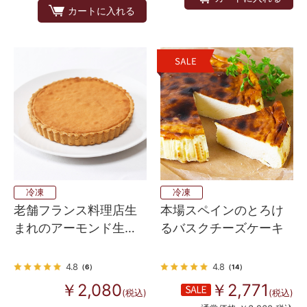
カートに入れる
冷凍
冷凍
老舗フランス料理店生
本場スペインのとろけ
まれのアーモンド生地
るバスクチーズケーキ
タルトベース
4.8
4.8
（6）
（14）
￥2,080
￥2,771
(税込)
(税込)