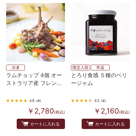
冷凍
限定入荷
常温
ラムチョップ 4個 オー
とろり食感 ５種のベリ
ストラリア産 フレンチ
ージャム
ラックチョップ
4.8
4.5
（4）
（2）
￥2,780
￥2,160
(税込)
(税込)
カートに入れる
カートに入れる