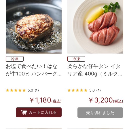
冷凍
冷凍
柔らかな仔牛タン イタ
お塩で食べたい！はな
リア産 400g（ミルクフ
が牛100％ ハンバーグ
ェッドヴィール スキン
ステーキ
レスタン）
5.0
5.0
（5）
（1）
￥3,200
￥1,180
(税込)
(税込)
カートに入れる
売り切れました