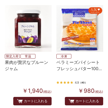
限定入荷
常温
冷凍
果肉が贅沢なプルーン
ベラミーズパイシート
ジャム
フレッシュバター100%
300g
4.9
（43）
￥1,940
￥980
(税込)
(税込)
カートに入れる
カートに入れる