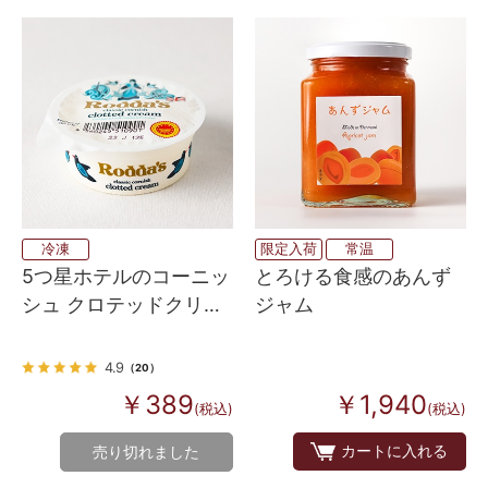
冷凍
限定入荷
常温
5つ星ホテルのコーニッ
とろける食感のあんず
シュ クロテッドクリー
ジャム
ム
4.9
（20）
￥389
￥1,940
(税込)
(税込)
カートに入れる
売り切れました