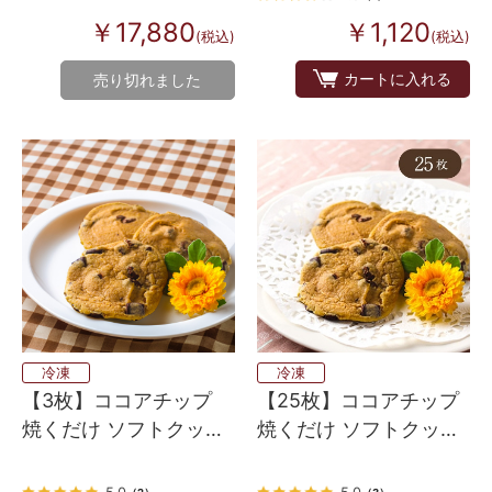
￥17,880
￥1,120
(税込)
(税込)
カートに入れる
売り切れました
冷凍
冷凍
【3枚】ココアチップ
【25枚】ココアチップ
焼くだけ ソフトクッキ
焼くだけ ソフトクッキ
ー生地（アメリカンホ
ー生地（アメリカンホ
ームメイドタイプ）
ームメイドタイプ）
5.0
5.0