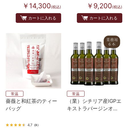
味 10個×10
￥14,300
￥9,200
(税込)
(税込)
カートに入れる
カートに入れる
常温
常温
薔薇と和紅茶のティー
（業）シチリア産IGPエ
バッグ
キストラバージンオリ
ーブオイル ６本入り
4.7
（3）