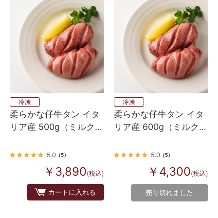
冷凍
冷凍
柔らかな仔牛タン イタ
柔らかな仔牛タン イタ
リア産 500g（ミルクフ
リア産 600g（ミルクフ
ェッドヴィール スキン
ェッドヴィール スキン
レスタン）
レスタン）
5.0
5.0
（5）
（5）
￥3,890
￥4,300
(税込)
(税込)
カートに入れる
売り切れました