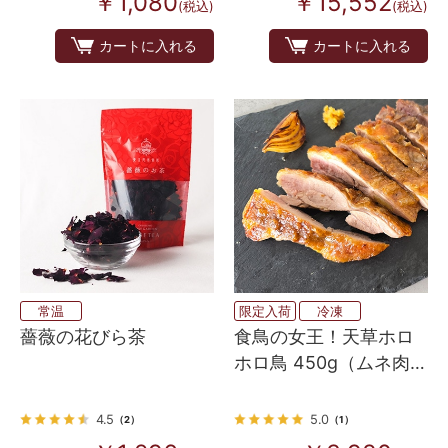
￥1,080
￥15,552
(税込)
(税込)
カートに入れる
カートに入れる
常温
限定入荷
冷凍
薔薇の花びら茶
食鳥の女王！天草ホロ
ホロ鳥 450g（ムネ肉・
モモ肉 各1枚入り）
4.5
5.0
（2）
（1）