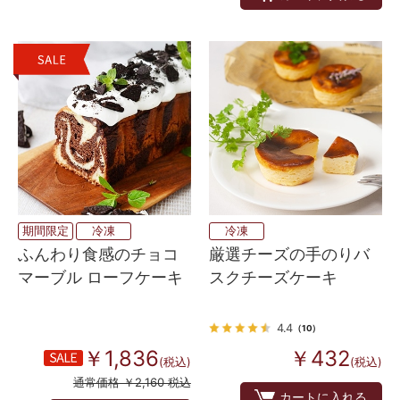
期間限定
冷凍
冷凍
ふんわり食感のチョコ
厳選チーズの手のりバ
マーブル ローフケーキ
スクチーズケーキ
4.4
（10）
￥1,836
￥432
(税込)
(税込)
通常価格 ￥2,160 税込
カートに入れる