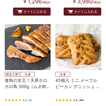
￥1,296
￥3,980
(税込)
(税込)
カートに入れる
カートに入れる
限定入荷
冷凍
冷凍
食鳥の女王！天草ホロ
45個入 ミニ メープル
ホロ鳥 500g（ムネ肉・
ピーカン デニッシュ 焼
モモ肉 各1枚入り）
くだけ
5.0
4.8
（1）
（49）