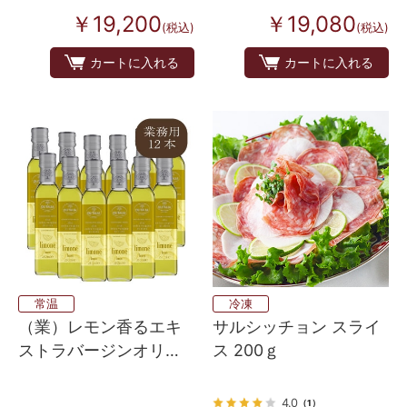
￥19,200
￥19,080
(税込)
(税込)
カートに入れる
カートに入れる
常温
冷凍
（業）レモン香るエキ
サルシッチョン スライ
ストラバージンオリー
ス 200ｇ
ブオイル 12本入り
4.0
（1）