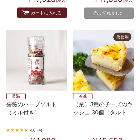
(税込)
(税込)
カートに入れる
売り切れました
常温
冷凍
薔薇のハーブソルト
（業）3種のチーズのキ
（ミル付き）
ッシュ 30個（タルトフ
ロマージュサレ）
4.8
（4）