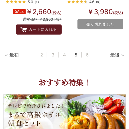
5.0
4.6
（1）
（9）
￥2,660
￥3,980
(税込)
(税込)
通常価格 ￥3,800 税込
売り切れました
カートに入れる
最初
2
3
4
5
6
最後
おすすめ特集！