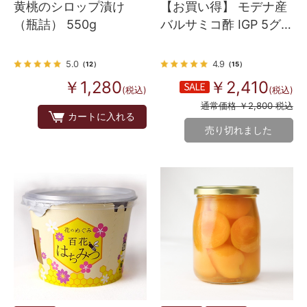
黄桃のシロップ漬け
【お買い得】 モデナ産
（瓶詰） 550g
バルサミコ酢 IGP 5グレ
ープ 250ml （オリタリ
アブランド）
5.0
4.9
（12）
（15）
￥1,280
￥2,410
(税込)
(税込)
通常価格 ￥2,800 税込
カートに入れる
売り切れました