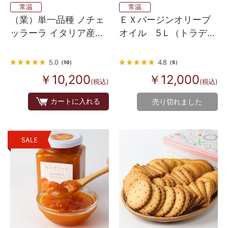
常温
常温
（業）単一品種 ノチェ
ＥＸバージンオリーブ
ッラーラ イタリア産
オイル 5Ｌ（トラディ
100% EXVオリーブオイ
ツィオナーレ）
ル ３本入り
5.0
4.8
（10）
（5）
￥10,200
￥12,000
(税込)
(税込)
カートに入れる
売り切れました