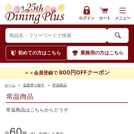
ログイン
カート
メニュー
初めて
の方はこちら
業務用
の方はこちら
800円OFFクーポン
＞＞会員登録で
ホーム
>
温度帯で探す
>
常温商品
常温商品
常温商品はこちらからどうぞ
60
全
件
（51～60件）を表示