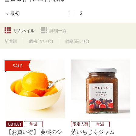
最初
1
2
サムネイル
詳細一覧
新着順
価格(安い順)
価格(高い順)
常温
限定入荷
常温
【お買い得】 黄桃のシ
紫いちじくジャム