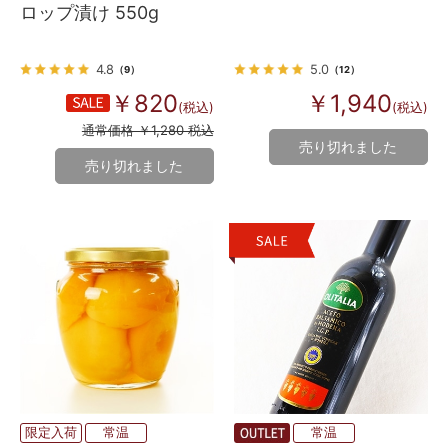
ロップ漬け 550g
4.8
5.0
（9）
（12）
￥820
￥1,940
(税込)
(税込)
通常価格 ￥1,280 税込
売り切れました
売り切れました
限定入荷
常温
常温