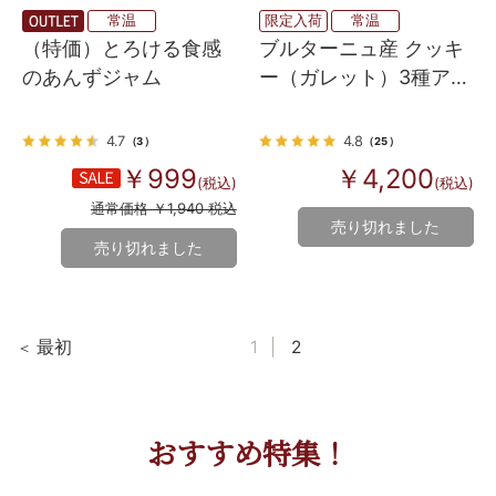
常温
限定入荷
常温
（特価）とろける食感
ブルターニュ産 クッキ
のあんずジャム
ー（ガレット）3種アソ
ート缶（ピンク フラワ
ー）
4.7
4.8
（3）
（25）
￥999
￥4,200
(税込)
(税込)
通常価格 ￥1,940 税込
売り切れました
売り切れました
最初
1
2
おすすめ特集！