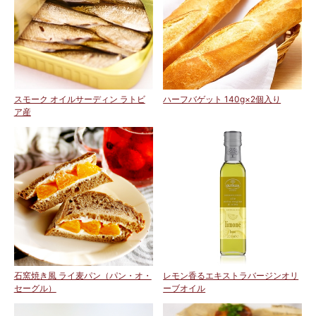
スモーク オイルサーディン ラトビ
ハーフバゲット 140g×2個入り
ア産
石窯焼き風 ライ麦パン（パン・オ・
レモン香るエキストラバージンオリ
セーグル）
ーブオイル