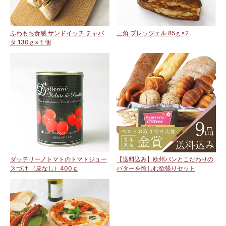
ふわもち食感 サンドイッチ チャバ
三角 プレッツェル 85ｇ×2
タ 130ｇ×１個
ダッテリーノトマトのトマトジュー
【送料込み】欧州パンとこだわりの
スづけ （皮なし）400ｇ
バターを愉しむ欲張りセット