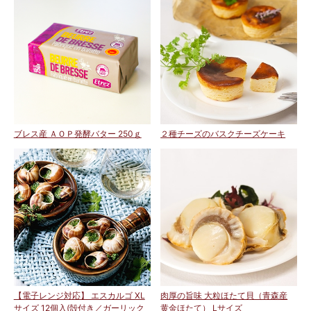
ブレス産 ＡＯＰ発酵バター 250ｇ
２種チーズのバスクチーズケーキ
【電子レンジ対応】 エスカルゴ XL
肉厚の旨味 大粒ほたて貝（青森産
サイズ 12個入(殻付き／ガーリック
黄金ほたて） Lサイズ