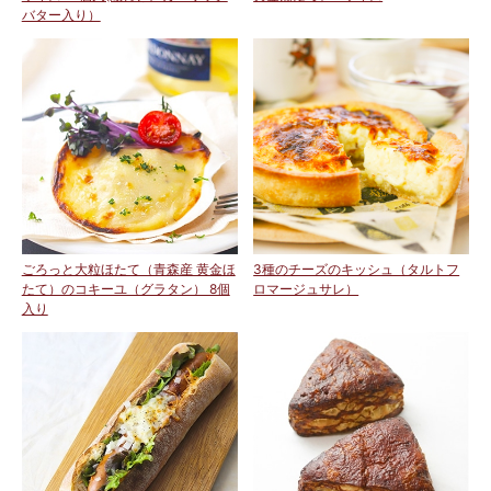
バター入り）
ごろっと大粒ほたて（青森産 黄金ほ
3種のチーズのキッシュ（タルトフ
たて）のコキーユ（グラタン） 8個
ロマージュサレ）
入り