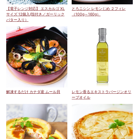
【電子レンジ対応】 エスカルゴ XL
とろニシン レモンじめ ２フィレ
サイズ 12個入(殻付き／ガーリック
（100g～160g）
バター入り）
解凍するだけ カナダ産 ムール貝
レモン香るエキストラバージンオリ
ーブオイル