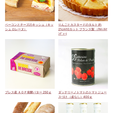
ベーコンとチーズのキッシュ（キッ
りんごとカスタードのタルト 約
シュ ロレーヌ）
21cm10カット フランス製 （ﾀﾙﾄﾉﾙﾏ
ﾝﾃﾞｨｰ)
ブレス産 ＡＯＰ発酵バター 250ｇ
ダッテリーノトマトのトマトジュー
スづけ （皮なし）400ｇ