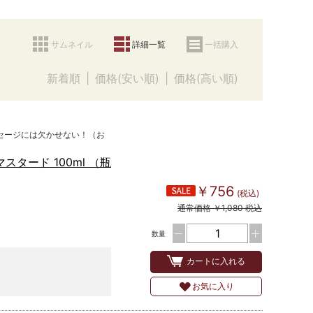
サムネイル
詳細一覧
一括購入
新着順
価格(安い順)
価格(高い順)
セージには欠かせない！（お
タード 100ml （瓶
￥756
(税込)
通常価格 ￥1,080 税込
数量
カートに入れる
お気に入り