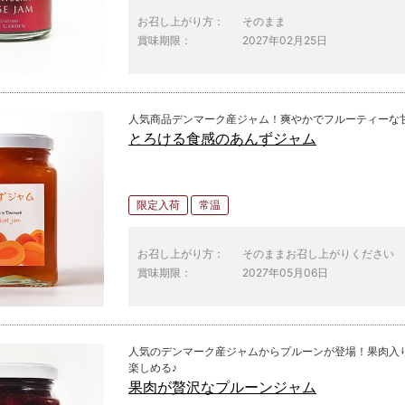
お召し上がり方：
そのまま
賞味期限：
2027年02月25日
人気商品デンマーク産ジャム！爽やかでフルーティーな
とろける食感のあんずジャム
限定入荷
常温
お召し上がり方：
そのままお召し上がりください
賞味期限：
2027年05月06日
人気のデンマーク産ジャムからプルーンが登場！果肉入
楽しめる♪
果肉が贅沢なプルーンジャム