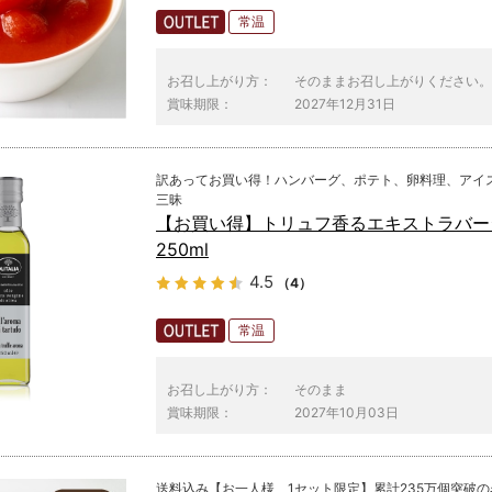
常温
お召し上がり方：
そのままお召し上がりください。
賞味期限：
2027年12月31日
訳あってお買い得！ハンバーグ、ポテト、卵料理、アイ
三昧
【お買い得】トリュフ香るエキストラバー
250ml
4.5
（4）
常温
お召し上がり方：
そのまま
賞味期限：
2027年10月03日
送料込み【お一人様、1セット限定】累計235万個突破