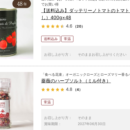
でお買い得
【送料込み】ダッテリーノトマトのトマト
し）400g×48
4.6
（20）
送料込み
常温
お召し上がり方：
そのままお召し上がりください
「食べる花束」オーガニックローズとローズマリー香る
薔薇のハーブソルト（ミル付き）
4.8
（4）
常温
お召し上がり方：
そのまま
賞味期限：
2027年06月30日