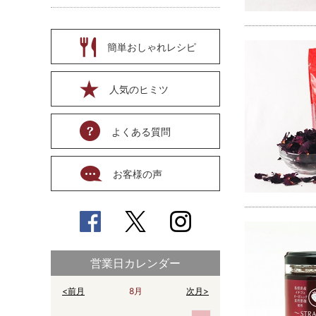
簡単おしゃれレシピ
人気のヒミツ
よくある質問
お客様の声
営業日カレンダー
<前月
8月
次月>