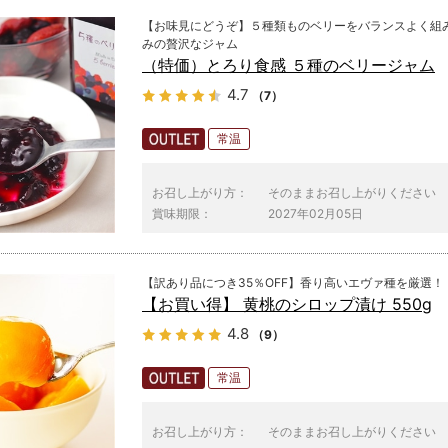
【お味見にどうぞ】５種類ものベリーをバランスよく組
みの贅沢なジャム
（特価）とろり食感 ５種のベリージャム
4.7
（7）
常温
お召し上がり方：
そのままお召し上がりください
賞味期限：
2027年02月05日
【訳あり品につき35％OFF】香り高いエヴァ種を厳選！
【お買い得】 黄桃のシロップ漬け 550g
4.8
（9）
常温
お召し上がり方：
そのままお召し上がりください