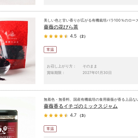
美しい色と甘い香りが広がる有機栽培バラ100％のロー
薔薇の花びら茶
4.5
（2）
常温
お召し上がり方：
そのまま
賞味期限：
2027年01月30日
無着色・無香料、国産有機栽培の食用薔薇が香る上品な
薔薇香るイチゴのミックスジャム
4.7
（3）
常温