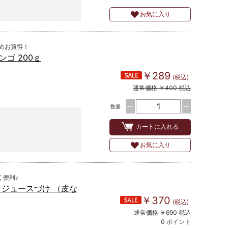
お気に入り
めお買得！
ゴ 200ｇ
￥289
(税込)
通常価格 ￥400 税込
数量
カートに入れる
お気に入り
く便利♪
ジュースづけ （皮な
￥370
(税込)
通常価格 ￥690 税込
0 ポイント