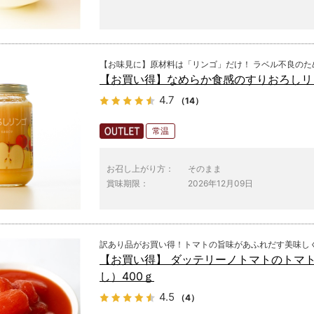
【お味見に】原材料は「リンゴ」だけ！ ラベル不良のた
【お買い得】なめらか食感のすりおろしリン
4.7
（14）
常温
お召し上がり方：
そのまま
賞味期限：
2026年12月09日
訳あり品がお買い得！トマトの旨味があふれだす美味し
【お買い得】 ダッテリーノトマトのトマト
し）400ｇ
4.5
（4）