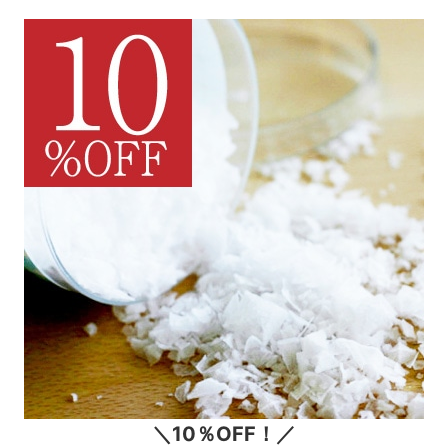
＼10％OFF！／