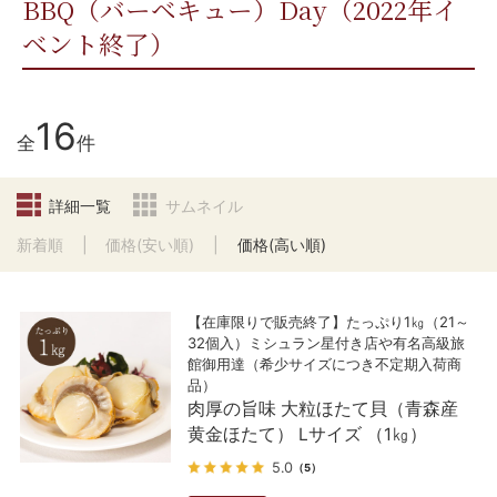
BBQ（バーベキュー）Day（2022年イ
ベント終了）
16
全
件
詳細一覧
サムネイル
新着順
価格(安い順)
価格(高い順)
【在庫限りで販売終了】たっぷり1㎏（21～
32個入）ミシュラン星付き店や有名高級旅
館御用達（希少サイズにつき不定期入荷商
品）
肉厚の旨味 大粒ほたて貝（青森産
黄金ほたて） Lサイズ （1㎏）
5.0
（5）