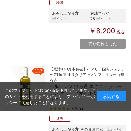
冷凍
お召し上がり方
解凍するだけ
ポイント
75 ポイント
￥8,200
(税込)
売り切れました
【累計470万本突破】イタリア国内シェフシ
ェアNo.1! オリタリア社ノンフィルター（無
ろ過）
ベルデンソ 無ろ過 エキストラバー
このウェブサイトはCookieを使用しています。こ
ジン オリーブオイル 500ml オリタ
のサイトを利用することにより、
プライバシーポ
承諾する
リア
リシー
に同意したことになります。
4.9
（12）
常温
お召し上がり方
そのままお召し上がりく